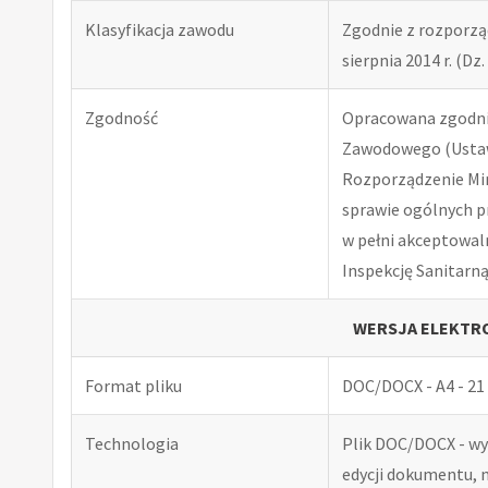
Klasyfikacja zawodu
Zgodnie z rozporząd
sierpnia 2014 r. (Dz. 
Zgodność
Opracowana zgodnie
Zawodowego (Ustawa
Rozporządzenie Minis
sprawie ogólnych p
w pełni akceptowal
Inspekcję Sanitarną
WERSJA ELEKTRO
Format pliku
DOC/DOCX - A4 - 21 
Technologia
Plik DOC/DOCX - w
edycji dokumentu, 