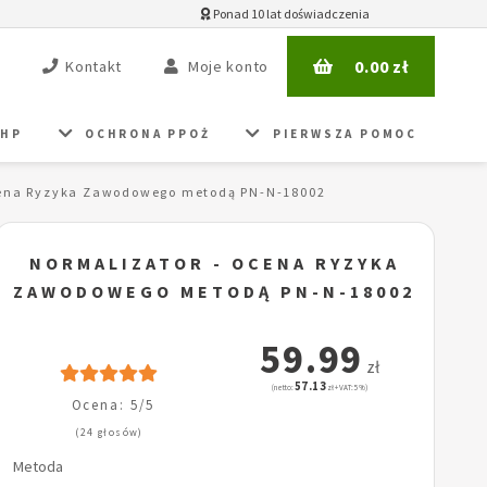
Ponad 10 lat doświadczenia
0.00
zł
Kontakt
Moje konto
BHP
OCHRONA PPOŻ
PIERWSZA POMOC
cena Ryzyka Zawodowego metodą PN-N-18002
NORMALIZATOR - OCENA RYZYKA
ZAWODOWEGO METODĄ PN-N-18002
59.99
zł
57.13
(netto:
zł + VAT: 5%)
Ocena: 5/5
(24 głosów)
Metoda