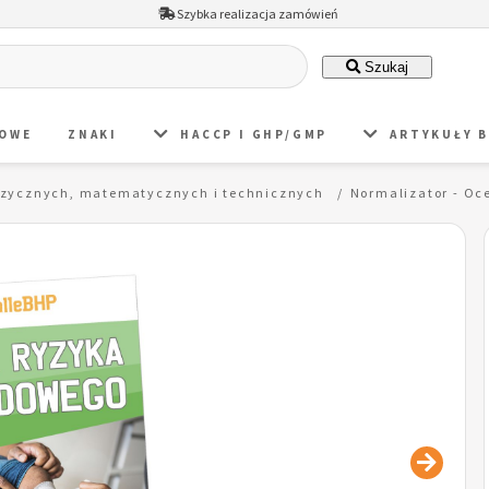
Szybka realizacja zamówień
Szukaj
DOWE
ZNAKI
HACCP I GHP/GMP
ARTYKUŁY 
fizycznych, matematycznych i technicznych
Normalizator - O