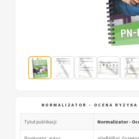
NORMALIZATOR - OCENA RYZYK
Tytuł publikacji
Normalizator - O
Producent, autor
alleBHP.pl, Grzego