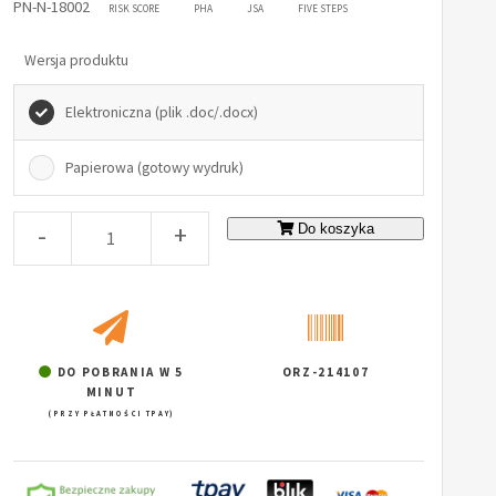
PN-N-18002
RISK SCORE
PHA
JSA
FIVE STEPS
Wersja produktu
Elektroniczna (plik .doc/.docx)
Papierowa (gotowy wydruk)
-
+
Do koszyka
DO POBRANIA W 5
ORZ-214107
MINUT
(PRZY PŁATNOŚCI TPAY)