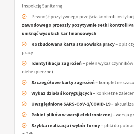
Inspekcję Sanitarną
Pewność pozytywnego przejścia kontroli instytucj
zawodowego przeszły pozytywnie setki kontroli Pań
uniknąć wysokich kar finansowych
Rozbudowana karta stanowiska pracy
– opis cz
pracy
Identyfikacja zagrożeń
– pełen wykaz czynników (
niebezpieczne)
Szczegółowe karty zagrożeń
– kompletne szaco
Wykaz działań korygujących
– konkretne zalecen
Uwzględnione SARS-CoV-2/COVID-19
– aktualiz
Pakiet plików w wersji elektronicznej
– wersja g
Szybka realizacja i wybór formy
– pliki do pobra
w 24h