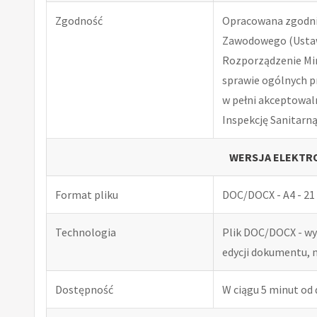
Zgodność
Opracowana zgodnie
Zawodowego (Ustawa
Rozporządzenie Minis
sprawie ogólnych p
w pełni akceptowal
Inspekcję Sanitarną
WERSJA ELEKTRO
Format pliku
DOC/DOCX - A4 - 21 
Technologia
Plik DOC/DOCX - w
edycji dokumentu, 
Dostępność
W ciągu 5 minut od