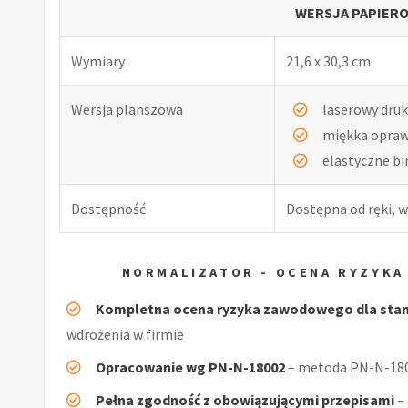
WERSJA PAPIERO
Wymiary
21,6 x 30,3 cm
Wersja planszowa
laserowy druk
miękka opra
elastyczne b
Dostępność
Dostępna od ręki, w
NORMALIZATOR - OCENA RYZYK
Kompletna ocena ryzyka zawodowego dla sta
wdrożenia w firmie
Opracowanie wg PN-N-18002
– metoda PN-N-1800
Pełna zgodność z obowiązującymi przepisami
–