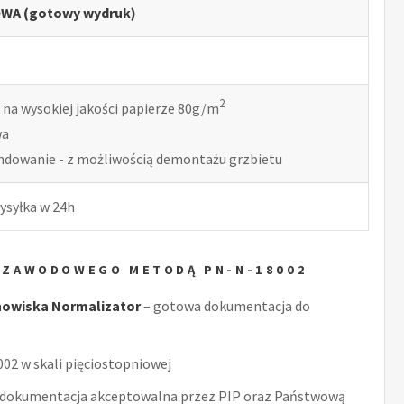
WA (gotowy wydruk)
2
 na wysokiej jakości papierze 80g/m
wa
indowanie - z możliwością demontażu grzbietu
ysyłka w 24h
A ZAWODOWEGO METODĄ PN-N-18002
nowiska Normalizator
– gotowa dokumentacja do
2 w skali pięciostopniowej
 dokumentacja akceptowalna przez PIP oraz Państwową