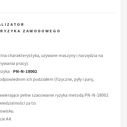
ALIZATOR
 RYZYKA ZAWODOWEGO
ólna charakterystyka, używane maszyny i narzędzia na
nywania pracy).
yzyka -
PN-N-18002
.
odpowiednim ich podziałem (fizyczne, pyły i pary,
wierające pełne szacowanie ryzyka metodą PN-N-18002
iedzialności za to.
owisku.
ie A4.