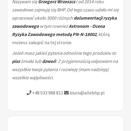
Nazywam się
Grzegorz Wrzeszcz
i od 2014 roku
zawodowo zajmuję się BHP. Od tego czasu udało mi się
opracować około 3000 różnych
dolumenrtacji ryzyka
zawodowego
w tym rownież
Astronom - Ocena
Ryzyka Zawodowego metodą PN-N-18002
, którą
możesz zakupić na tej stronie.
Jeżeli masz jakieś pytania odnośnie tego produktu to
pisz
śmiało lub
dzwoń
! Z przyjemnością odpowiem na
wszystkie twoje pytania i rozwieję (mam nadzieję)
wszelkie wątpliwości.
+48 533 988 811
biuro@allebhp.pl