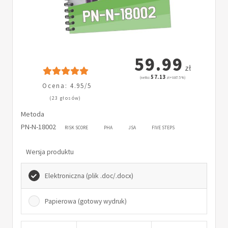
59.99
zł
57.13
(netto:
zł + VAT: 5%)
Ocena: 4.95/5
(23 głosów)
Metoda
PN-N-18002
RISK SCORE
PHA
JSA
FIVE STEPS
Wersja produktu
Elektroniczna (plik .doc/.docx)
Papierowa (gotowy wydruk)