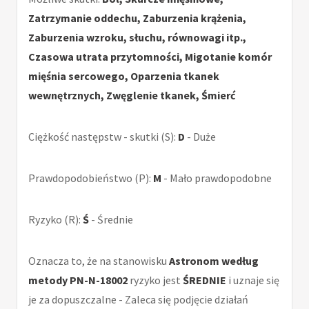
Zatrzymanie oddechu, Zaburzenia krążenia,
Zaburzenia wzroku, słuchu, równowagi itp.,
Czasowa utrata przytomności, Migotanie komór
mięśnia sercowego, Oparzenia tkanek
wewnętrznych, Zwęglenie tkanek, Śmierć
Ciężkość następstw - skutki (S):
D
- Duże
Prawdopodobieństwo (P):
M
- Mało prawdopodobne
Ryzyko (R):
Ś
- Średnie
Oznacza to, że na stanowisku
Astronom według
metody PN-N-18002
ryzyko jest
ŚREDNIE
i uznaje się
je za dopuszczalne - Zaleca się podjęcie działań