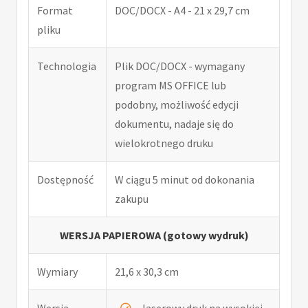
Format
DOC/DOCX - A4 - 21 x 29,7 cm
pliku
Technologia
Plik DOC/DOCX - wymagany
program MS OFFICE lub
podobny, możliwość edycji
dokumentu, nadaje się do
wielokrotnego druku
Dostępność
W ciągu 5 minut od dokonania
zakupu
WERSJA PAPIEROWA (gotowy wydruk)
Wymiary
21,6 x 30,3 cm
Wersja
laserowy druk na wysokiej