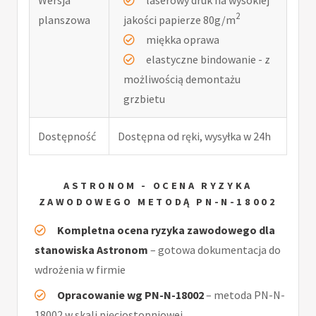
2
planszowa
jakości papierze 80g/m
miękka oprawa
elastyczne bindowanie - z
możliwością demontażu
grzbietu
Dostępność
Dostępna od ręki, wysyłka w 24h
ASTRONOM - OCENA RYZYKA
ZAWODOWEGO METODĄ PN-N-18002
Kompletna ocena ryzyka zawodowego dla
stanowiska Astronom
– gotowa dokumentacja do
wdrożenia w firmie
Opracowanie wg PN-N-18002
– metoda PN-N-
18002 w skali pięciostopniowej