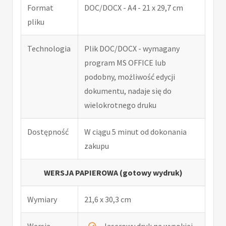
Format
DOC/DOCX - A4 - 21 x 29,7 cm
pliku
Technologia
Plik DOC/DOCX - wymagany
program MS OFFICE lub
podobny, możliwość edycji
dokumentu, nadaje się do
wielokrotnego druku
Dostępność
W ciągu 5 minut od dokonania
zakupu
WERSJA PAPIEROWA (gotowy wydruk)
Wymiary
21,6 x 30,3 cm
Wersja
laserowy druk na wysokiej