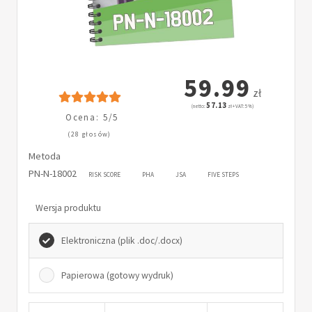
59.99
zł
57.13
(netto:
zł + VAT: 5%)
Ocena: 5/5
(28 głosów)
Metoda
PN-N-18002
RISK SCORE
PHA
JSA
FIVE STEPS
Wersja produktu
Elektroniczna (plik .doc/.docx)
Papierowa (gotowy wydruk)