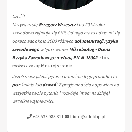
Cześć!
Nazywam się
Grzegorz Wrzeszcz
i od 2014 roku
zawodowo zajmuję się BHP. Od tego czasu udało mi się
opracować około 3000 różnych
dolumenrtacji ryzyka
zawodowego
w tym rownież
Mikrobiolog - Ocena
Ryzyka Zawodowego metodą PN-N-18002
, którą
możesz zakupić na tej stronie.
Jeżeli masz jakieś pytania odnośnie tego produktu to
pisz
śmiało lub
dzwoń
! Z przyjemnością odpowiem na
wszystkie twoje pytania i rozwieję (mam nadzieję)
wszelkie wątpliwości.
+48 533 988 811
biuro@allebhp.pl