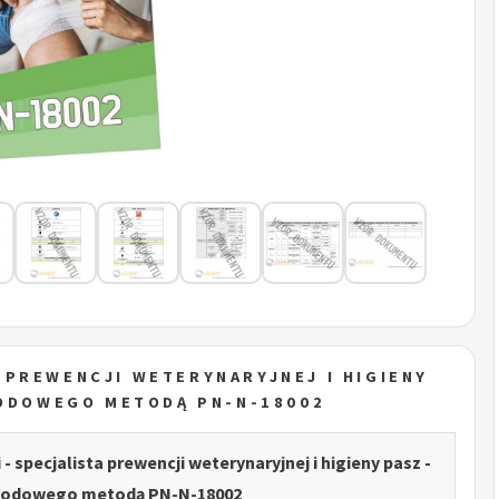
 PREWENCJI WETERYNARYJNEJ I HIGIENY
WODOWEGO METODĄ PN-N-18002
- specjalista prewencji weterynaryjnej i higieny pasz -
wodowego metodą PN-N-18002