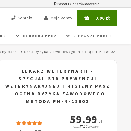
Ponad 10 lat doświadczenia
0.00
zł
Kontakt
Moje konto
BHP
OCHRONA PPOŻ
PIERWSZA POMOC
higieny pasz - Ocena Ryzyka Zawodowego metodą PN-N-18002
LEKARZ WETERYNARII -
SPECJALISTA PREWENCJI
WETERYNARYJNEJ I HIGIENY PASZ
- OCENA RYZYKA ZAWODOWEGO
METODĄ PN-N-18002
59.99
zł
57.13
(netto:
zł + VAT: 5%)