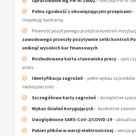
Opracowanie wg PN-N-18002
– metoda PN-N-1800
Pełna zgodność z obowiązującymi przepisami
–
Inspekcję Sanitarną
Pewność pozytywnego przejścia kontroli instytucj
zawodowego przeszły pozytywnie setki kontroli Pań
uniknąć wysokich kar finansowych
Rozbudowana karta stanowiska pracy
– opis cz
pracy
Identyfikacja zagrożeń
– pełen wykaz czynników (
niebezpieczne)
Szczegółowe karty zagrożeń
– kompletne szaco
Wykaz działań korygujących
– konkretne zalecen
Uwzględnione SARS-CoV-2/COVID-19
– aktualiz
Pakiet plików w wersji elektronicznej
– wersja g