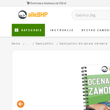
Darmowa dostawa od 250 zł
KATEGORIE
INSTRUKCJE
RYZYKO ZAWO
trona główna
...
Specjaliści
Specjaliści do spraw zdrowia