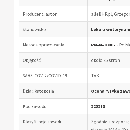
Producent, autor
alleBHP.pl, Grzego
Stanowisko
Lekarz weterynari
Metoda opracowania
PN-N-18002
- Pols
Objętość
około 25 stron
SARS-COV-2/COVID-19
TAK
Dział, kategoria
Ocena ryzyka zawo
Kod zawodu
225213
Klasyfikacja zawodu
Zgodnie z rozporząd
sierpnia 2014 r. (Dz. 