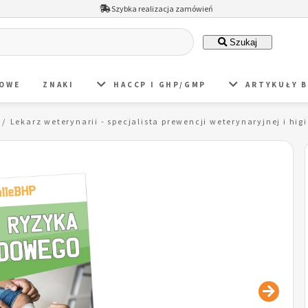
Szybka realizacja zamówień
Szukaj
DOWE
ZNAKI
HACCP I GHP/GMP
ARTYKUŁY 
Lekarz weterynarii - specjalista prewencji weterynaryjnej i 