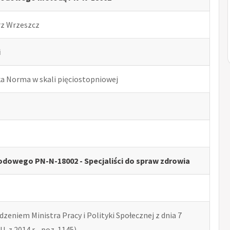
rz Wrzeszcz
i
ka Norma w skali pięciostopniowej
dowego PN-N-18002 - Specjaliści do spraw zdrowia
zeniem Ministra Pracy i Polityki Społecznej z dnia 7
U. z 2014 r. , poz. 1145)