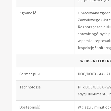
Zgodność
Opracowana zgodnie
Zawodowego (Ustawa
Rozporządzenie Minis
sprawie ogólnych p
w pełni akceptowal
Inspekcję Sanitarną
WERSJA ELEKTRO
Format pliku
DOC/DOCX - A4 - 21 
Technologia
Plik DOC/DOCX - w
edycji dokumentu, 
Dostępność
W ciągu 5 minut od