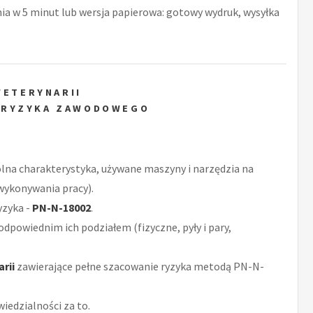
nia w 5 minut lub wersja papierowa: gotowy wydruk, wysyłka
WETERYNARII
 RYZYKA ZAWODOWEGO
ólna charakterystyka, używane maszyny i narzędzia na
 wykonywania pracy).
yzyka -
PN-N-18002
.
odpowiednim ich podziałem (fizyczne, pyły i pary,
rii
zawierające pełne szacowanie ryzyka metodą PN-N-
iedzialności za to.