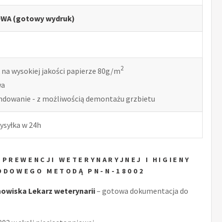
WA (gotowy wydruk)
2
 na wysokiej jakości papierze 80g/m
wa
indowanie - z możliwością demontażu grzbietu
ysyłka w 24h
 PREWENCJI WETERYNARYJNEJ I HIGIENY
WODOWEGO METODĄ PN-N-18002
owiska Lekarz weterynarii
– gotowa dokumentacja do