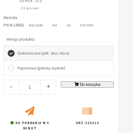
Ocena: 5/5
(24 głosów)
Metoda
PN-N-18002
RISK SCORE
PHA
JSA
FIVE STEPS
Wersja produktu
Elektroniczna (plik .doc/.docx)
Papierowa (gotowy wydruk)
-
+
Do koszyka
DO POBRANIA W 5
ORZ-225213
MINUT