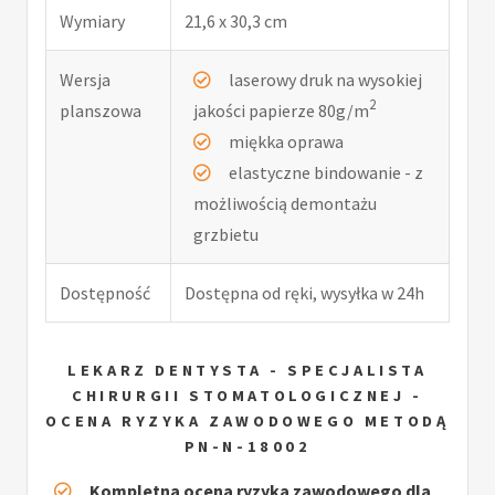
Wymiary
21,6 x 30,3 cm
Wersja
laserowy druk na wysokiej
2
planszowa
jakości papierze 80g/m
miękka oprawa
elastyczne bindowanie - z
możliwością demontażu
grzbietu
Dostępność
Dostępna od ręki, wysyłka w 24h
LEKARZ DENTYSTA - SPECJALISTA
CHIRURGII STOMATOLOGICZNEJ -
OCENA RYZYKA ZAWODOWEGO METODĄ
PN-N-18002
Kompletna ocena ryzyka zawodowego dla