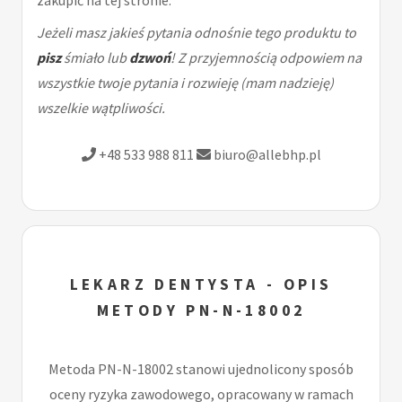
zakupić na tej stronie.
Jeżeli masz jakieś pytania odnośnie tego produktu to
pisz
śmiało lub
dzwoń
! Z przyjemnością odpowiem na
wszystkie twoje pytania i rozwieję (mam nadzieję)
wszelkie wątpliwości.
+48 533 988 811
biuro@allebhp.pl
LEKARZ DENTYSTA - OPIS
METODY PN-N-18002
Metoda PN-N-18002 stanowi ujednolicony sposób
oceny ryzyka zawodowego, opracowany w ramach