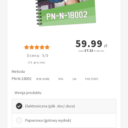
59.99
zł
57.13
(netto:
zł + VAT: 5%)
Ocena: 5/5
(31 głosów)
Metoda
PN-N-18002
RISK SCORE
PHA
JSA
FIVE STEPS
Wersja produktu
Elektroniczna (plik .doc/.docx)
Papierowa (gotowy wydruk)