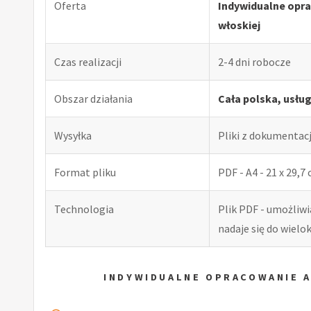
Oferta
Indywidualne opr
włoskiej
Czas realizacji
2-4 dni robocze
Obszar działania
Cała polska, usłu
Wysyłka
Pliki z dokumentac
Format pliku
PDF - A4 - 21 x 29,7
Technologia
Plik PDF - umożliw
nadaje się do wiel
INDYWIDUALNE OPRACOWANIE 