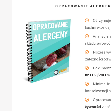
OPRACOWANIE ALERGEN
Otrzymuj
kuchni włoskiej
Analizuje
składu surowcó
Możesz wy
zależności od 
Dokumenta
nr 1169/2011
w 
Minimaliz
konsekwencji po
Opracowan
żywności
z doś