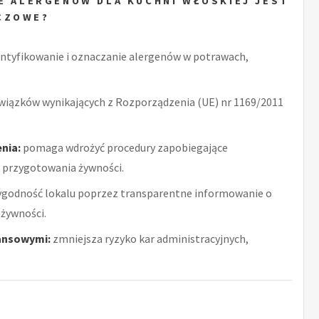
E ALERGENÓW DLA KUCHNI WŁOSKIEJ JEST
CZOWE?
ntyfikowanie i oznaczanie alergenów w potrawach,
wiązków wynikających z Rozporządzenia (UE) nr 1169/2011
nia:
pomaga wdrożyć procedury zapobiegające
 przygotowania żywności.
ygodność lokalu poprzez transparentne informowanie o
żywności.
ansowymi:
zmniejsza ryzyko kar administracyjnych,