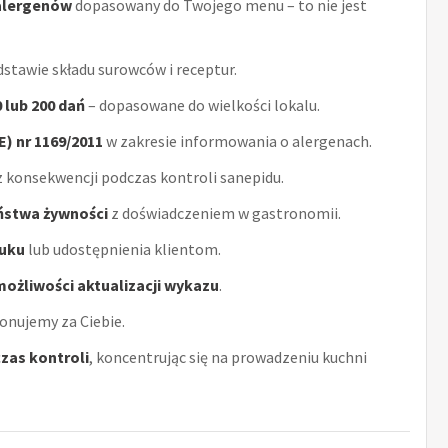
alergenów
dopasowany do Twojego menu – to nie jest
stawie składu surowców i receptur.
0 lub 200 dań
– dopasowane do wielkości lokalu.
) nr 1169/2011
w zakresie informowania o alergenach.
 konsekwencji podczas kontroli sanepidu.
eństwa żywności
z doświadczeniem w gastronomii.
uku
lub udostępnienia klientom.
możliwości aktualizacji wykazu
.
onujemy za Ciebie.
zas kontroli
, koncentrując się na prowadzeniu kuchni