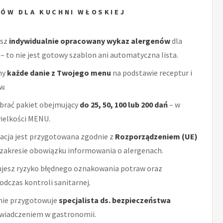
ÓW DLA KUCHNI WŁOSKIEJ
esz
indywidualnie opracowany wykaz alergenów
dla
 – to nie jest gotowy szablon ani automatyczna lista.
my
każde danie z Twojego menu
na podstawie receptur i
w.
brać pakiet obejmujący
do 25, 50, 100 lub 200 dań
– w
wielkości MENU.
cja jest przygotowana zgodnie z
Rozporządzeniem (UE)
zakresie obowiązku informowania o alergenach.
ujesz ryzyko błędnego oznakowania potraw oraz
dczas kontroli sanitarnej.
ie przygotowuje
specjalista ds. bezpieczeństwa
wiadczeniem w gastronomii.