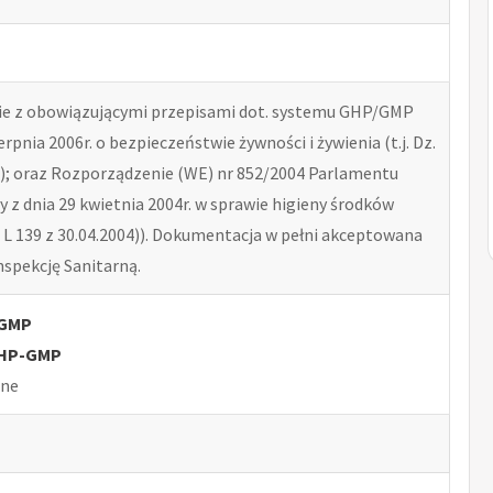
e z obowiązującymi przepisami dot. systemu GHP/GMP
erpnia 2006r. o bezpieczeństwie żywności i żywienia (t.j. Dz.
41); oraz Rozporządzenie (WE) nr 852/2004 Parlamentu
y z dnia 29 kwietnia 2004r. w sprawie higieny środków
 L 139 z 30.04.2004)). Dokumentacja w pełni akceptowana
spekcję Sanitarną.
-GMP
GHP-GMP
lne