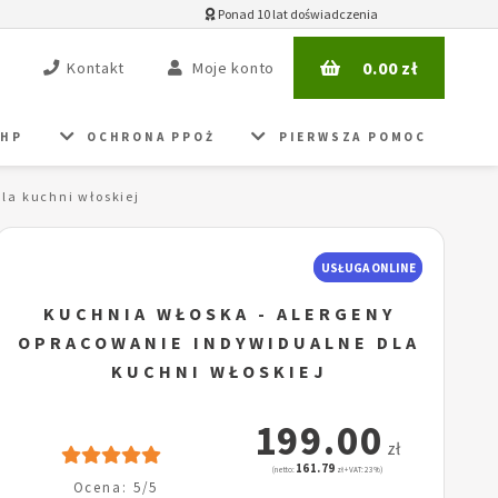
Ponad 10 lat doświadczenia
0.00
zł
Kontakt
Moje konto
BHP
OCHRONA PPOŻ
PIERWSZA POMOC
la kuchni włoskiej
USŁUGA ONLINE
KUCHNIA WŁOSKA - ALERGENY
OPRACOWANIE INDYWIDUALNE DLA
KUCHNI WŁOSKIEJ
199.00
zł
161.79
(netto:
zł + VAT: 23%)
Ocena: 5/5