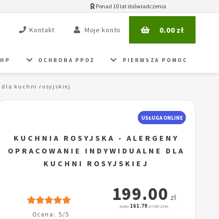
Ponad 10 lat doświadczenia
0.00
zł
Kontakt
Moje konto
BHP
OCHRONA PPOŻ
PIERWSZA POMOC
dla kuchni rosyjskiej
USŁUGA ONLINE
KUCHNIA ROSYJSKA - ALERGENY
OPRACOWANIE INDYWIDUALNE DLA
KUCHNI ROSYJSKIEJ
199.00
zł
161.79
(netto:
zł + VAT: 23%)
Ocena: 5/5