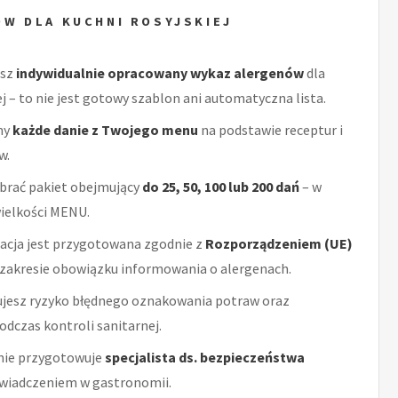
W DLA KUCHNI ROSYJSKIEJ
esz
indywidualnie opracowany wykaz alergenów
dla
ej – to nie jest gotowy szablon ani automatyczna lista.
my
każde danie z Twojego menu
na podstawie receptur i
w.
brać pakiet obejmujący
do 25, 50, 100 lub 200 dań
– w
wielkości MENU.
cja jest przygotowana zgodnie z
Rozporządzeniem (UE)
zakresie obowiązku informowania o alergenach.
ujesz ryzyko błędnego oznakowania potraw oraz
dczas kontroli sanitarnej.
ie przygotowuje
specjalista ds. bezpieczeństwa
wiadczeniem w gastronomii.