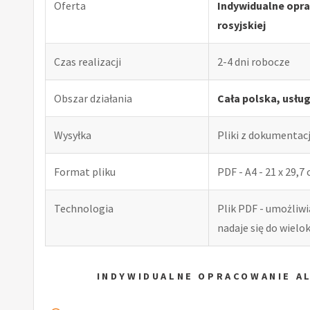
Oferta
Indywidualne opr
rosyjskiej
Czas realizacji
2-4 dni robocze
Obszar działania
Cała polska, usłu
Wysyłka
Pliki z dokumentac
Format pliku
PDF - A4 - 21 x 29,7
Technologia
Plik PDF - umożliw
nadaje się do wiel
INDYWIDUALNE OPRACOWANIE A