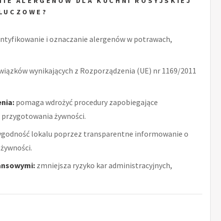
IE ALERGENÓW DLA KUCHNI ROSYJSKIEJ
KLUCZOWE?
ntyfikowanie i oznaczanie alergenów w potrawach,
wiązków wynikających z Rozporządzenia (UE) nr 1169/2011
nia:
pomaga wdrożyć procedury zapobiegające
 przygotowania żywności.
ygodność lokalu poprzez transparentne informowanie o
żywności.
ansowymi:
zmniejsza ryzyko kar administracyjnych,