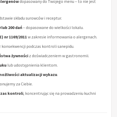
alergenów
dopasowany do Twojego menu – to nie jest
stawie składu surowców i receptur.
0 lub 200 dań
– dopasowane do wielkości lokalu.
) nr 1169/2011
w zakresie informowania o alergenach.
 konsekwencji podczas kontroli sanepidu.
eństwa żywności
z doświadczeniem w gastronomii.
uku
lub udostępnienia klientom.
możliwości aktualizacji wykazu
.
onujemy za Ciebie.
zas kontroli
, koncentrując się na prowadzeniu kuchni