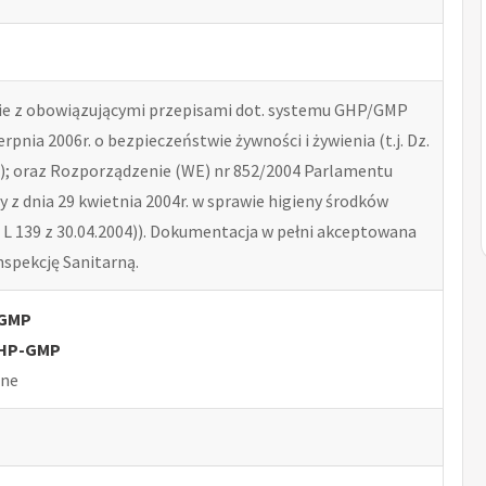
e z obowiązującymi przepisami dot. systemu GHP/GMP
erpnia 2006r. o bezpieczeństwie żywności i żywienia (t.j. Dz.
41); oraz Rozporządzenie (WE) nr 852/2004 Parlamentu
y z dnia 29 kwietnia 2004r. w sprawie higieny środków
 L 139 z 30.04.2004)). Dokumentacja w pełni akceptowana
spekcję Sanitarną.
-GMP
GHP-GMP
lne