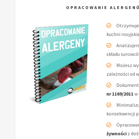
OPRACOWANIE ALERGENÓ
Otrzymuj
kuchni rosyjski
Analizuje
składu surowcó
Możesz wy
zależności od 
Dokumenta
nr 1169/2011
w 
Minimaliz
konsekwencji po
Opracowan
żywności
z doś