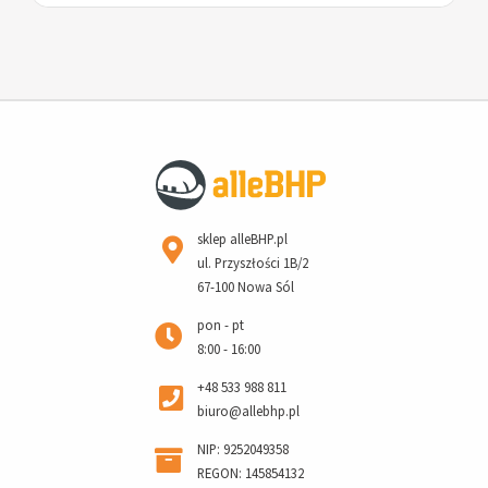
sklep alleBHP.pl
ul. Przyszłości 1B/2
67-100 Nowa Sól
pon - pt
8:00 - 16:00
+48 533 988 811
biuro@allebhp.pl
NIP: 9252049358
REGON: 145854132