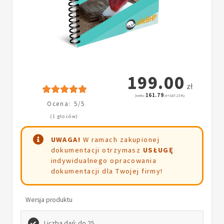
199.00
zł
161.79
(netto:
zł + VAT: 23%)
Ocena: 5/5
(1 głosów)
UWAGA!
W ramach zakupionej
dokumentacji otrzymasz
USŁUGĘ
indywidualnego opracowania
dokumentacji dla Twojej firmy!
Wersja produktu
Liczba dań: do 25