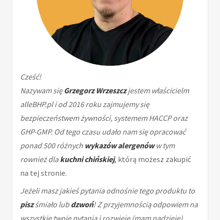
Cześć!
Nazywam się
Grzegorz Wrzeszcz
jestem właścicielm
alleBHP.pl i od 2016 roku zajmujemy się
bezpieczeństwem żywności, systemem HACCP oraz
GHP-GMP. Od tego czasu udało nam się opracować
ponad 500 różnych
wykazów alergenów
w tym
rownież dla
kuchni chińskiej
, którą możesz zakupić
na tej stronie.
Jeżeli masz jakieś pytania odnośnie tego produktu to
pisz
śmiało lub
dzwoń
! Z przyjemnością odpowiem na
wszystkie twoje pytania i rozwieję (mam nadzieję)