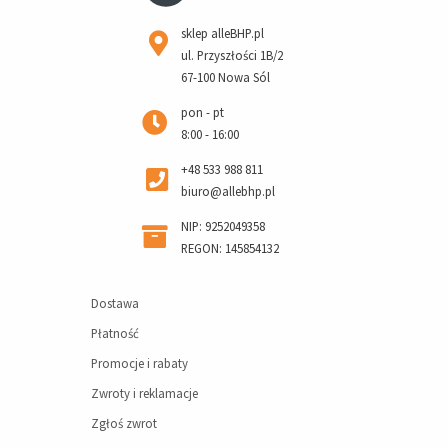
sklep alleBHP.pl
ul. Przyszłości 1B/2
67-100 Nowa Sól
pon - pt
8:00 - 16:00
+48 533 988 811
biuro@allebhp.pl
NIP: 9252049358
REGON: 145854132
Dostawa
Płatność
Promocje i rabaty
Zwroty i reklamacje
Zgłoś zwrot