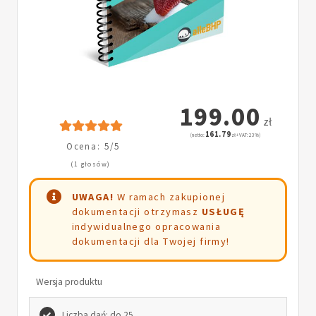
199.00
zł
161.79
(netto:
zł + VAT: 23%)
Ocena: 5/5
(1 głosów)
UWAGA!
W ramach zakupionej
dokumentacji otrzymasz
USŁUGĘ
indywidualnego opracowania
dokumentacji dla Twojej firmy!
Wersja produktu
Liczba dań: do 25