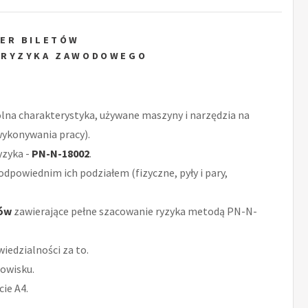
ER BILETÓW
 RYZYKA ZAWODOWEGO
ólna charakterystyka, używane maszyny i narzędzia na
wykonywania pracy).
yzyka -
PN-N-18002
.
odpowiednim ich podziałem (fizyczne, pyły i pary,
tów
zawierające pełne szacowanie ryzyka metodą PN-N-
iedzialności za to.
owisku.
ie A4.