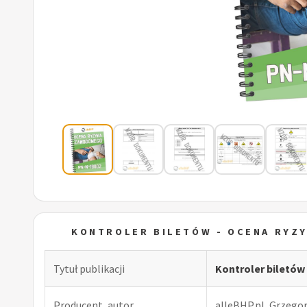
KONTROLER BILETÓW - OCENA RYZ
Tytuł publikacji
Kontroler biletó
Producent, autor
alleBHP.pl, Grzego