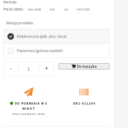
Metoda
PN-N-18002
RISK SCORE
PHA
JSA
FIVE STEPS
Wersja produktu
Elektroniczna (plik .doc/.docx)
Papierowa (gotowy wydruk)
-
+
Do koszyka
DO POBRANIA W 5
ORZ-511204
MINUT
(PRZY PŁATNOŚCI TPAY)