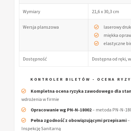
Wymiary
21,6 x 30,3 cm
Wersja planszowa
laserowy druk
miękka opra
elastyczne b
Dostępność
Dostępna od ręki, w
KONTROLER BILETÓW - OCENA RYZ
Kompletna ocena ryzyka zawodowego dla stan
wdrożenia w firmie
Opracowanie wg PN-N-18002
– metoda PN-N-1800
Pełna zgodność z obowiązującymi przepisami
–
Inspekcję Sanitarną