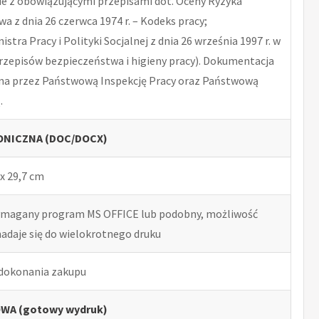
 z obowiązującymi przepisami dot. Oceny Ryzyka
 z dnia 26 czerwca 1974 r. – Kodeks pracy;
tra Pracy i Polityki Socjalnej z dnia 26 września 1997 r. w
rzepisów bezpieczeństwa i higieny pracy). Dokumentacja
na przez Państwową Inspekcję Pracy oraz Państwową
.
NICZNA (DOC/DOCX)
x 29,7 cm
ymagany program MS OFFICE lub podobny, możliwość
nadaje się do wielokrotnego druku
 dokonania zakupu
WA (gotowy wydruk)