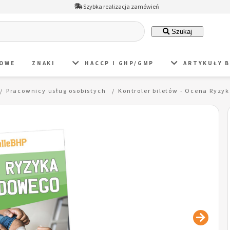
Szybka realizacja zamówień
Szukaj
DOWE
ZNAKI
HACCP I GHP/GMP
ARTYKUŁY 
Pracownicy usług osobistych
Kontroler biletów - Ocena Ryz