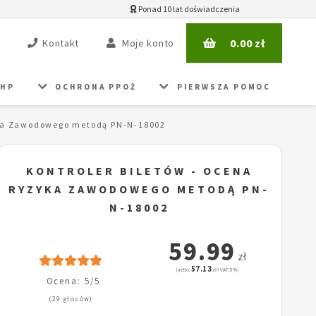
Ponad 10 lat doświadczenia
0.00
zł
Kontakt
Moje konto
BHP
OCHRONA PPOŻ
PIERWSZA POMOC
yka Zawodowego metodą PN-N-18002
KONTROLER BILETÓW - OCENA
RYZYKA ZAWODOWEGO METODĄ PN-
N-18002
59.99
zł
57.13
(netto:
zł + VAT: 5%)
Ocena: 5/5
(29 głosów)