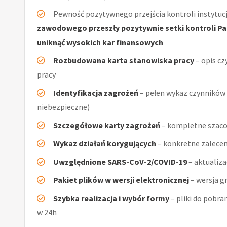
Pewność pozytywnego przejścia kontroli instytucj
zawodowego przeszły pozytywnie setki kontroli Pań
uniknąć wysokich kar finansowych
Rozbudowana karta stanowiska pracy
– opis cz
pracy
Identyfikacja zagrożeń
– pełen wykaz czynników (
niebezpieczne)
Szczegółowe karty zagrożeń
– kompletne szaco
Wykaz działań korygujących
– konkretne zalecen
Uwzględnione SARS-CoV-2/COVID-19
– aktualiz
Pakiet plików w wersji elektronicznej
– wersja g
Szybka realizacja i wybór formy
– pliki do pobra
w 24h