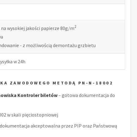
2
 na wysokiej jakości papierze 80g/m
wa
indowanie - z możliwością demontażu grzbietu
ysyłka w 24h
YKA ZAWODOWEGO METODĄ PN-N-18002
owiska Kontroler biletów
– gotowa dokumentacja do
2 w skali pięciostopniowej
 dokumentacja akceptowalna przez PIP oraz Państwową