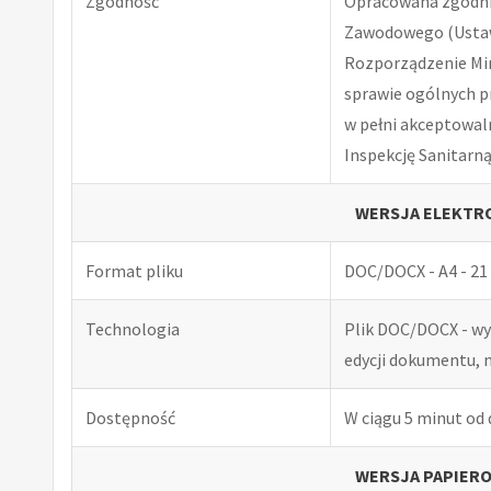
Zgodność
Opracowana zgodnie
Zawodowego (Ustawa
Rozporządzenie Minis
sprawie ogólnych p
w pełni akceptowal
Inspekcję Sanitarną
WERSJA ELEKTRO
Format pliku
DOC/DOCX - A4 - 21 
Technologia
Plik DOC/DOCX - w
edycji dokumentu, 
Dostępność
W ciągu 5 minut od
WERSJA PAPIERO