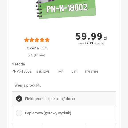
59.99
zł
57.13
(netto:
zł + VAT: 5%)
Ocena: 5/5
(24 głosów)
Metoda
PN-N-18002
RISK SCORE
PHA
JSA
FIVE STEPS
Wersja produktu
Elektroniczna (plik .doc/.docx)
Papierowa (gotowy wydruk)