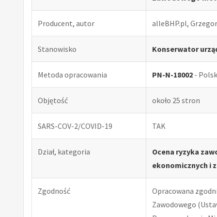
Producent, autor
alleBHP.pl, Grzego
Stanowisko
Konserwator urząd
Metoda opracowania
PN-N-18002
- Pols
Objętość
około 25 stron
SARS-COV-2/COVID-19
TAK
Dział, kategoria
Ocena ryzyka zawo
ekonomicznych i z
Zgodność
Opracowana zgodnie
Zawodowego (Ustawa