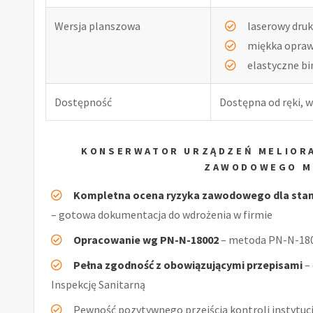
Wersja planszowa
laserowy druk
miękka opra
elastyczne b
Dostępność
Dostępna od ręki, w
KONSERWATOR URZĄDZEŃ MELIORA
ZAWODOWEGO M
Kompletna ocena ryzyka zawodowego dla stan
– gotowa dokumentacja do wdrożenia w firmie
Opracowanie wg PN-N-18002
– metoda PN-N-1800
Pełna zgodność z obowiązującymi przepisami
–
Inspekcję Sanitarną
Pewność pozytywnego przejścia kontroli instytucj