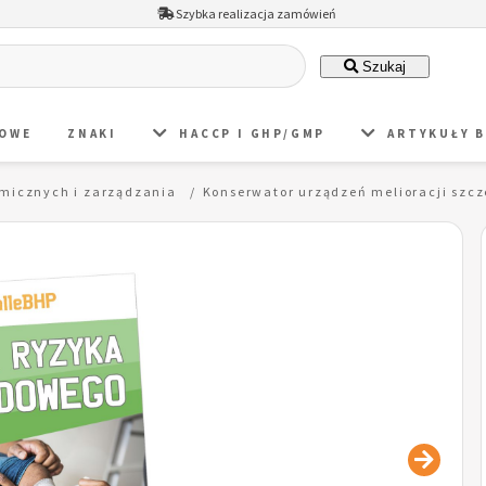
Szybka realizacja zamówień
Szukaj
DOWE
ZNAKI
HACCP I GHP/GMP
ARTYKUŁY 
omicznych i zarządzania
Konserwator urządzeń melioracji szc