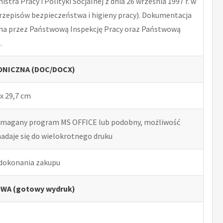
tra Pracy i Polityki Socjalnej z dnia 26 września 1997 r. w
rzepisów bezpieczeństwa i higieny pracy). Dokumentacja
na przez Państwową Inspekcję Pracy oraz Państwową
.
NICZNA (DOC/DOCX)
x 29,7 cm
ymagany program MS OFFICE lub podobny, możliwość
nadaje się do wielokrotnego druku
 dokonania zakupu
WA (gotowy wydruk)