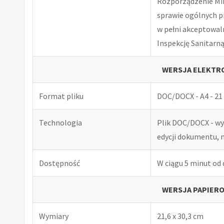
Rozporządzenie Minis
sprawie ogólnych p
w pełni akceptowal
Inspekcję Sanitarną
WERSJA ELEKTRO
Format pliku
DOC/DOCX - A4 - 21 
Technologia
Plik DOC/DOCX - w
edycji dokumentu, 
Dostępność
W ciągu 5 minut od
WERSJA PAPIERO
Wymiary
21,6 x 30,3 cm