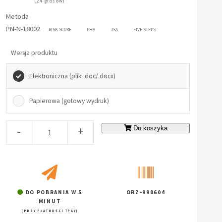
(24 głosów)
Metoda
PN-N-18002
RISK SCORE
PHA
JSA
FIVE STEPS
Wersja produktu
Elektroniczna (plik .doc/.docx)
Papierowa (gotowy wydruk)
-
+
Do koszyka
DO POBRANIA W 5
ORZ-990604
MINUT
(PRZY PŁATNOŚCI TPAY)