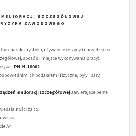
 MELIORACJI SZCZEGÓŁOWEJ
 RYZYKA ZAWODOWEGO
ólna charakterystyka, używane maszyny i narzędzia na
zegółowej, sposób i miejsce wykonywania pracy).
yzyka -
PN-N-18002
.
odpowiednim ich podziałem (fizyczne, pyły i pary,
ządzeń melioracji szczegółowej
zawierające pełne
iedzialności za to.
owisku.
ie A4.