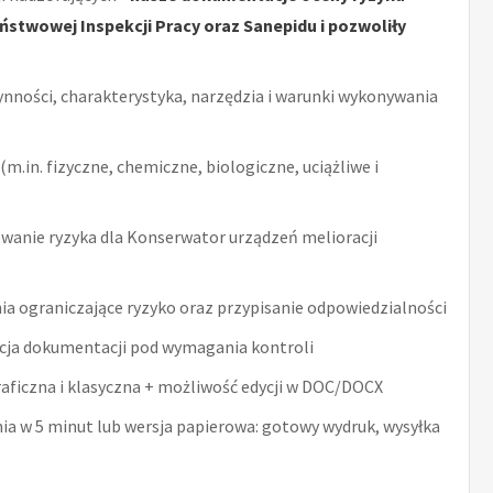
stwowej Inspekcji Pracy oraz Sanepidu i pozwoliły
ynności, charakterystyka, narzędzia i warunki wykonywania
m.in. fizyczne, chemiczne, biologiczne, uciążliwe i
anie ryzyka dla Konserwator urządzeń melioracji
ia ograniczające ryzyko oraz przypisanie odpowiedzialności
acja dokumentacji pod wymagania kontroli
raficzna i klasyczna + możliwość edycji w DOC/DOCX
nia w 5 minut lub wersja papierowa: gotowy wydruk, wysyłka