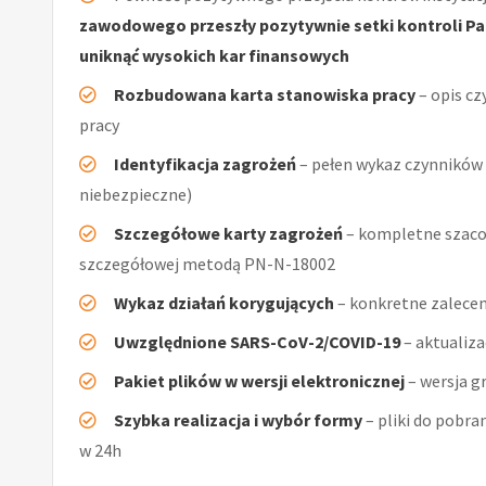
zawodowego przeszły pozytywnie setki kontroli Pań
uniknąć wysokich kar finansowych
Rozbudowana karta stanowiska pracy
– opis cz
pracy
Identyfikacja zagrożeń
– pełen wykaz czynników (
niebezpieczne)
Szczegółowe karty zagrożeń
– kompletne szacow
szczegółowej metodą PN-N-18002
Wykaz działań korygujących
– konkretne zalecen
Uwzględnione SARS-CoV-2/COVID-19
– aktualiz
Pakiet plików w wersji elektronicznej
– wersja g
Szybka realizacja i wybór formy
– pliki do pobra
w 24h