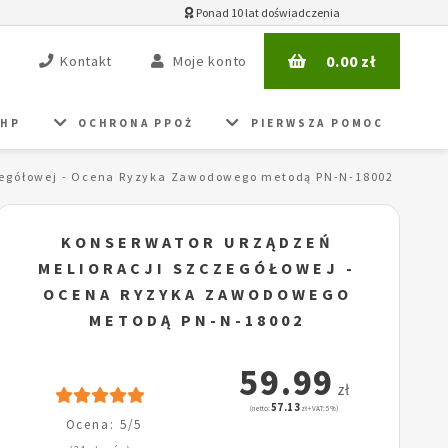
Ponad 10 lat doświadczenia
0.00
zł
Kontakt
Moje konto
BHP
OCHRONA PPOŻ
PIERWSZA POMOC
zegółowej - Ocena Ryzyka Zawodowego metodą PN-N-18002
KONSERWATOR URZĄDZEŃ
MELIORACJI SZCZEGÓŁOWEJ -
OCENA RYZYKA ZAWODOWEGO
METODĄ PN-N-18002
59.99
zł
57.13
(netto:
zł + VAT: 5%)
Ocena: 5/5