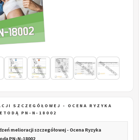
CJI SZCZEGÓŁOWEJ - OCENA RYZYKA
ETODĄ PN-N-18002
zeń melioracji szczegółowej - Ocena Ryzyka
dą PN-N-18002