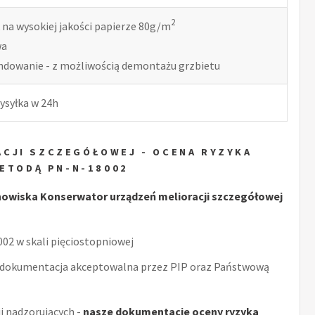
2
 na wysokiej jakości papierze 80g/m
wa
indowanie - z możliwością demontażu grzbietu
ysyłka w 24h
CJI SZCZEGÓŁOWEJ - OCENA RYZYKA
ETODĄ PN-N-18002
owiska Konserwator urządzeń melioracji szczegółowej
2 w skali pięciostopniowej
 dokumentacja akceptowalna przez PIP oraz Państwową
i nadzorujących -
nasze dokumentacje oceny ryzyka