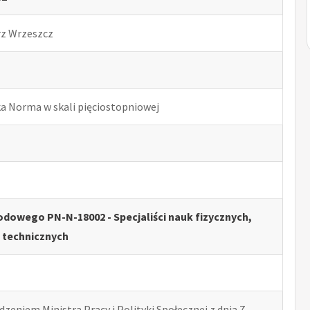
rz Wrzeszcz
ka Norma w skali pięciostopniowej
dowego PN-N-18002 - Specjaliści nauk fizycznych,
 technicznych
zeniem Ministra Pracy i Polityki Społecznej z dnia 7