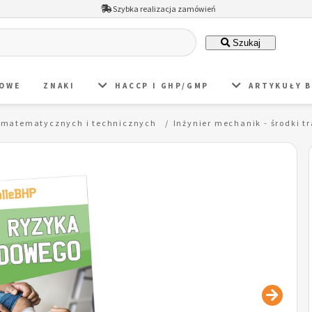
Szybka realizacja zamówień
Szukaj
DOWE
ZNAKI
HACCP I GHP/GMP
ARTYKUŁY 
, matematycznych i technicznych
Inżynier mechanik - środki 