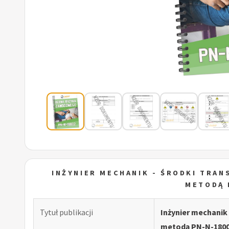
INŻYNIER MECHANIK - ŚRODKI TRA
METODĄ 
Tytuł publikacji
Inżynier mechanik
metodą PN-N-180