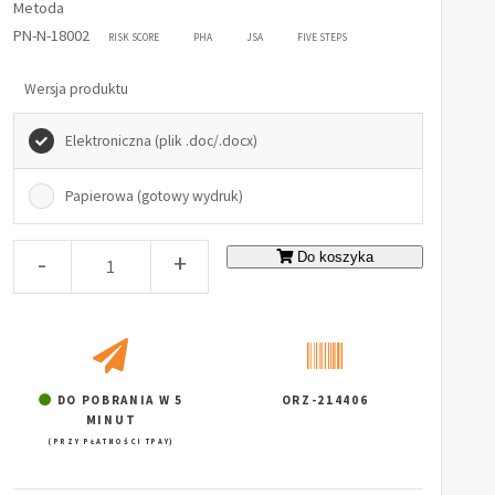
Metoda
PN-N-18002
RISK SCORE
PHA
JSA
FIVE STEPS
Wersja produktu
Elektroniczna (plik .doc/.docx)
Papierowa (gotowy wydruk)
-
+
Do koszyka
DO POBRANIA W 5
ORZ-214406
MINUT
(PRZY PŁATNOŚCI TPAY)