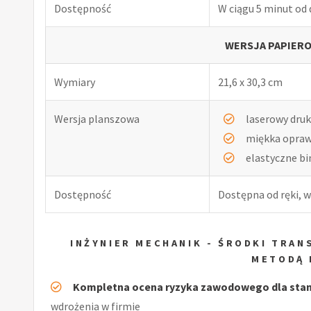
Dostępność
W ciągu 5 minut od
WERSJA PAPIERO
Wymiary
21,6 x 30,3 cm
Wersja planszowa
laserowy druk
miękka opra
elastyczne b
Dostępność
Dostępna od ręki, w
INŻYNIER MECHANIK - ŚRODKI TRA
METODĄ 
Kompletna ocena ryzyka zawodowego dla stan
wdrożenia w firmie