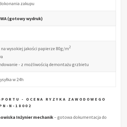
 dokonania zakupu
WA (gotowy wydruk)
2
 na wysokiej jakości papierze 80g/m
wa
indowanie - z możliwością demontażu grzbietu
ysyłka w 24h
NSPORTU - OCENA RYZYKA ZAWODOWEGO
PN-N-18002
owiska Inżynier mechanik
– gotowa dokumentacja do