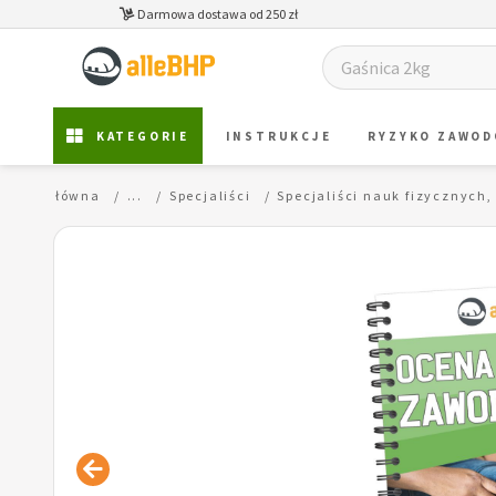
Darmowa dostawa od 250 zł
KATEGORIE
INSTRUKCJE
RYZYKO ZAWO
Strona główna
...
Specjaliści
Specjaliści nauk fizycznych