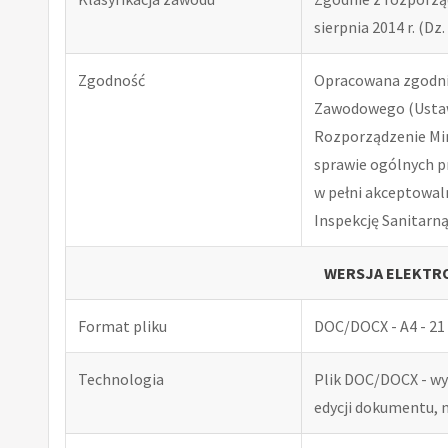
sierpnia 2014 r. (Dz. 
Zgodność
Opracowana zgodnie
Zawodowego (Ustawa
Rozporządzenie Minis
sprawie ogólnych p
w pełni akceptowal
Inspekcję Sanitarną
WERSJA ELEKTRO
Format pliku
DOC/DOCX - A4 - 21 
Technologia
Plik DOC/DOCX - w
edycji dokumentu, 