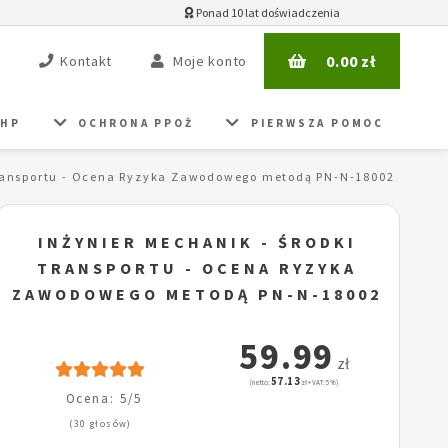
Ponad 10 lat doświadczenia
0.00
zł
Kontakt
Moje konto
BHP
OCHRONA PPOŻ
PIERWSZA POMOC
transportu - Ocena Ryzyka Zawodowego metodą PN-N-18002
INŻYNIER MECHANIK - ŚRODKI
TRANSPORTU - OCENA RYZYKA
ZAWODOWEGO METODĄ PN-N-18002
59.99
zł
57.13
(netto:
zł + VAT: 5%)
Ocena: 5/5
(30 głosów)