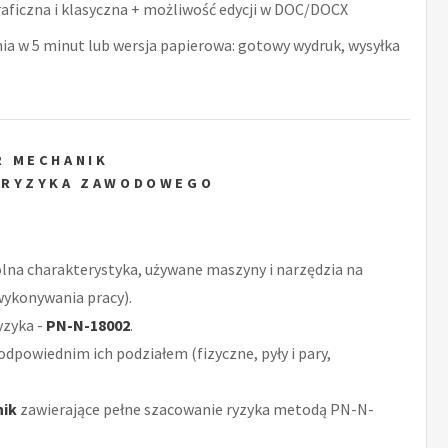
raficzna i klasyczna + możliwość edycji w DOC/DOCX
nia w 5 minut lub wersja papierowa: gotowy wydruk, wysyłka
R MECHANIK
 RYZYKA ZAWODOWEGO
ólna charakterystyka, używane maszyny i narzędzia na
wykonywania pracy).
yzyka -
PN-N-18002
.
odpowiednim ich podziałem (fizyczne, pyły i pary,
nik
zawierające pełne szacowanie ryzyka metodą PN-N-