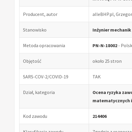
Producent, autor
alleBHP.pl, Grzego
Stanowisko
Inżynier mechanik
Metoda opracowania
PN-N-18002
- Pols
Objętość
około 25 stron
SARS-COV-2/COVID-19
TAK
Dział, kategoria
Ocena ryzyka zawo
matematycznych i
Kod zawodu
214406
Klasyfikacja zawodu
Zgodnie z rozporząd