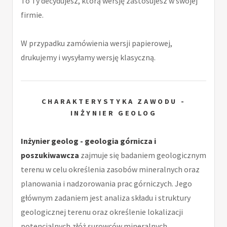
To Ty decydujesz, którą wersję zastosujesz w swojej
firmie.
W przypadku zamówienia wersji papierowej,
drukujemy i wysyłamy wersję klasyczną.
CHARAKTERYSTYKA ZAWODU -
INŻYNIER GEOLOG
Inżynier geolog - geologia górnicza i
poszukiwawcza
zajmuje się badaniem geologicznym
terenu w celu określenia zasobów mineralnych oraz
planowania i nadzorowania prac górniczych. Jego
głównym zadaniem jest analiza składu i struktury
geologicznej terenu oraz określenie lokalizacji
potencjalnych złóż surowców mineralnych.