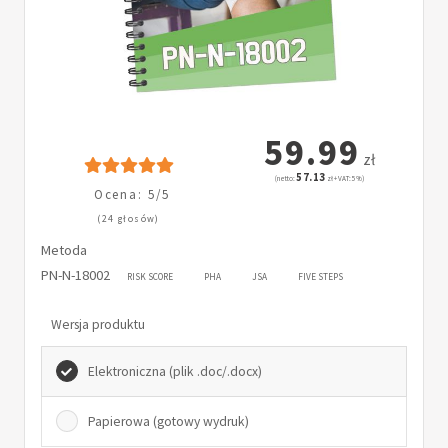
59.99
zł
57.13
(netto:
zł + VAT: 5%)
Ocena: 5/5
(24 głosów)
Metoda
PN-N-18002
RISK SCORE
PHA
JSA
FIVE STEPS
Wersja produktu
Elektroniczna (plik .doc/.docx)
Papierowa (gotowy wydruk)