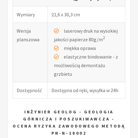
Wymiary
21,6 x 30,3 cm
Wersja
laserowy druk na wysokiej
2
planszowa
jakości papierze 80g/m
miękka oprawa
elastyczne bindowanie - z
możliwością demontażu
grzbietu
Dostępność
Dostępna od ręki, wysyłka w 24h
INŻYNIER GEOLOG - GEOLOGIA
GÓRNICZA I POSZUKIWAWCZA -
OCENA RYZYKA ZAWODOWEGO METODĄ
PN-N-18002