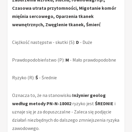
Czasowa utrata przytomności, Migotanie komór
mięśnia sercowego, Oparzenia tkanek
wewnętrznych, Zwęglenie tkanek, Śmierć
Ciężkość następstw - skutki (S):
D
- Duże
Prawdopodobieństwo (P):
M
- Mało prawdopodobne
Ryzyko (R):
Ś
- Średnie
Oznacza to, że na stanowisku
Inżynier geolog
według metody PN-N-18002
ryzyko jest
ŚREDNIE
i
uznaje się je za dopuszczalne - Zaleca się podjęcie
działań niezbędnych do dalszego zmniejszenia ryzyka
zawodowego.