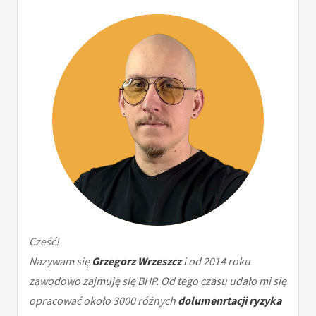
Cześć!
Nazywam się
Grzegorz Wrzeszcz
i od 2014 roku
zawodowo zajmuję się BHP. Od tego czasu udało mi się
opracować około 3000 różnych
dolumenrtacji ryzyka