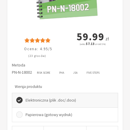
59.99
zł
57.13
(netto:
zł + VAT: 5%)
Ocena: 4.95/5
(23 głosów)
Metoda
PN-N-18002
RISK SCORE
PHA
JSA
FIVE STEPS
Wersja produktu
Elektroniczna (plik .doc/.docx)
Papierowa (gotowy wydruk)