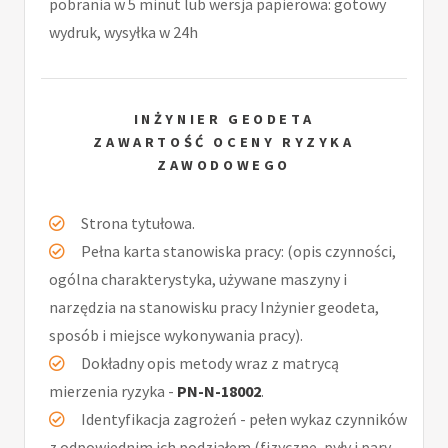
pobrania w 5 minut lub wersja papierowa: gotowy
wydruk, wysyłka w 24h
INŻYNIER GEODETA
ZAWARTOŚĆ OCENY RYZYKA
ZAWODOWEGO
Strona tytułowa.
Pełna karta stanowiska pracy: (opis czynności,
ogólna charakterystyka, używane maszyny i
narzędzia na stanowisku pracy Inżynier geodeta,
sposób i miejsce wykonywania pracy).
Dokładny opis metody wraz z matrycą
mierzenia ryzyka -
PN-N-18002
.
Identyfikacja zagrożeń - pełen wykaz czynników
z odpowiednim ich podziałem (fizyczne, pyły i pary,