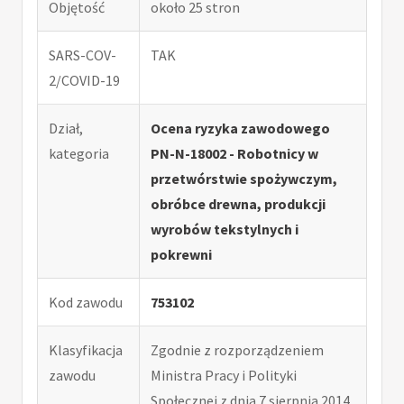
Objętość
około 25 stron
SARS-COV-
TAK
2/COVID-19
Dział,
Ocena ryzyka zawodowego
kategoria
PN-N-18002 - Robotnicy w
przetwórstwie spożywczym,
obróbce drewna, produkcji
wyrobów tekstylnych i
pokrewni
Kod zawodu
753102
Klasyfikacja
Zgodnie z rozporządzeniem
zawodu
Ministra Pracy i Polityki
Społecznej z dnia 7 sierpnia 2014