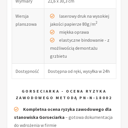
Wymiary
21,6 x 30,3 cm
Wersja
laserowy druk na wysokiej
2
planszowa
jakości papierze 80g/m
miękka oprawa
elastyczne bindowanie - z
możliwością demontażu
grzbietu
Dostępność
Dostępna od ręki, wysyłka w 24h
GORSECIARKA - OCENA RYZYKA
ZAWODOWEGO METODĄ PN-N-18002
Kompletna ocena ryzyka zawodowego dla
stanowiska Gorseciarka
– gotowa dokumentacja
do wdrożenia w firmie