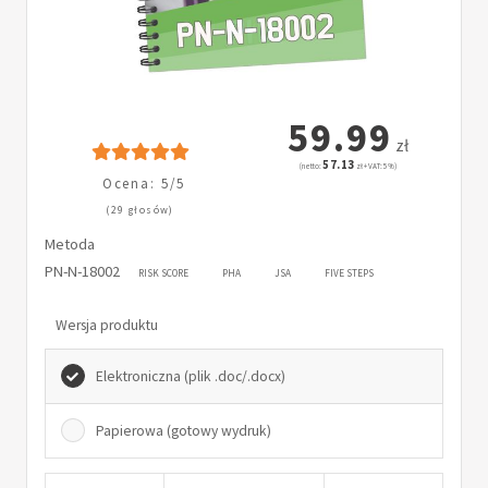
59.99
zł
57.13
(netto:
zł + VAT: 5%)
Ocena: 5/5
(29 głosów)
Metoda
PN-N-18002
RISK SCORE
PHA
JSA
FIVE STEPS
Wersja produktu
Elektroniczna (plik .doc/.docx)
Papierowa (gotowy wydruk)