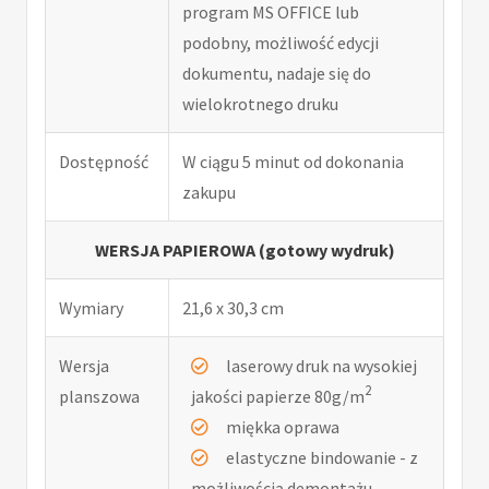
program MS OFFICE lub
podobny, możliwość edycji
dokumentu, nadaje się do
wielokrotnego druku
Dostępność
W ciągu 5 minut od dokonania
zakupu
WERSJA PAPIEROWA (gotowy wydruk)
Wymiary
21,6 x 30,3 cm
Wersja
laserowy druk na wysokiej
2
planszowa
jakości papierze 80g/m
miękka oprawa
elastyczne bindowanie - z
możliwością demontażu