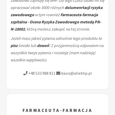
zawodowo zajmuję się BHP. Od tego czasu udało mi się
opracować około 3000 różnych
dolumenrtacji ryzyka
zawodowego
w tym rownież
Farmaceuta-farmacja
szpitalna - Ocena Ryzyka Zawodowego metodą PN-
N-18002
, którą możesz zakupić na tej stronie.
Jeżeli masz jakieś pytania odnośnie tego produktu to
pisz
śmiało lub
dzwoń
! Z przyjemnością odpowiem na
wszystkie twoje pytania i rozwieję (mam nadzieję)
wszelkie wątpliwości.
+48 533 988 811
biuro@allebhp.pl
FARMACEUTA-FARMACJA