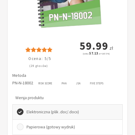
59.99
zł
57.13
(netto:
zł + VAT: 5%)
Ocena: 5/5
(29 głosów)
Metoda
PN-N-18002
RISK SCORE
PHA
JSA
FIVE STEPS
Wersja produktu
Elektroniczna (plik .doc/.docx)
Papierowa (gotowy wydruk)