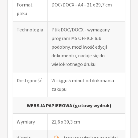
Format
DOC/DOCX - A4 - 21 x 29,7 cm
pliku
Technologia
Plik DOC/DOCX - wymagany
program MS OFFICE lub
podobny, możliwość edycji
dokumentu, nadaje się do
wielokrotnego druku
Dostępność
W ciągu 5 minut od dokonania
zakupu
WERSJA PAPIEROWA (gotowy wydruk)
Wymiary
21,6 x 30,3 cm
Wersja
laserowy druk na wysokiej