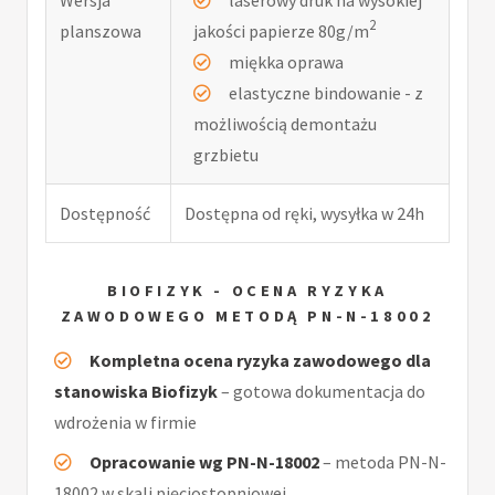
2
planszowa
jakości papierze 80g/m
miękka oprawa
elastyczne bindowanie - z
możliwością demontażu
grzbietu
Dostępność
Dostępna od ręki, wysyłka w 24h
BIOFIZYK - OCENA RYZYKA
ZAWODOWEGO METODĄ PN-N-18002
Kompletna ocena ryzyka zawodowego dla
stanowiska Biofizyk
– gotowa dokumentacja do
wdrożenia w firmie
Opracowanie wg PN-N-18002
– metoda PN-N-
18002 w skali pięciostopniowej