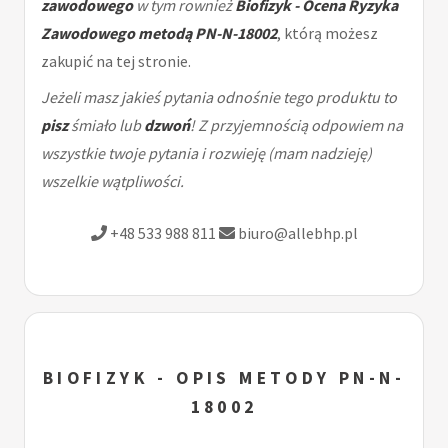
zawodowego
w tym rownież
Biofizyk - Ocena Ryzyka
Zawodowego metodą PN-N-18002
, którą możesz
zakupić na tej stronie.
Jeżeli masz jakieś pytania odnośnie tego produktu to
pisz
śmiało lub
dzwoń
! Z przyjemnością odpowiem na
wszystkie twoje pytania i rozwieję (mam nadzieję)
wszelkie wątpliwości.
+48 533 988 811
biuro@allebhp.pl
BIOFIZYK - OPIS METODY PN-N-
18002