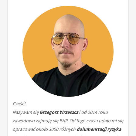
Cześć!
Nazywam się
Grzegorz Wrzeszcz
i od 2014 roku
zawodowo zajmuję się BHP. Od tego czasu udało mi się
opracować około 3000 różnych
dolumenrtacji ryzyka