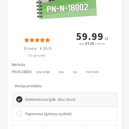
59.99
zł
57.13
(netto:
zł + VAT: 5%)
Ocena: 4.95/5
(23 głosów)
Metoda
PN-N-18002
RISK SCORE
PHA
JSA
FIVE STEPS
Wersja produktu
Elektroniczna (plik .doc/.docx)
Papierowa (gotowy wydruk)