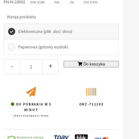
PN-N-18002
RISK SCORE
PHA
JSA
FIVE STEPS
Wersja produktu
Elektroniczna (plik .doc/.docx)
Papierowa (gotowy wydruk)
-
+
Do koszyka
DO POBRANIA W 5
ORZ-711203
MINUT
(PRZY PŁATNOŚCI TPAY)