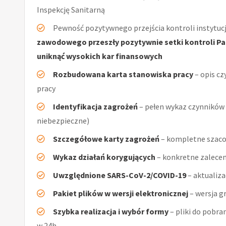
Inspekcję Sanitarną
Pewność pozytywnego przejścia kontroli instytucj
zawodowego przeszły pozytywnie setki kontroli Pań
uniknąć wysokich kar finansowych
Rozbudowana karta stanowiska pracy
– opis cz
pracy
Identyfikacja zagrożeń
– pełen wykaz czynników (
niebezpieczne)
Szczegółowe karty zagrożeń
– kompletne szaco
Wykaz działań korygujących
– konkretne zalecen
Uwzględnione SARS-CoV-2/COVID-19
– aktualiz
Pakiet plików w wersji elektronicznej
– wersja g
Szybka realizacja i wybór formy
– pliki do pobra
w 24h