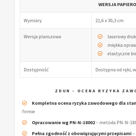
WERSJA PAPIERO
Wymiary
21,6 x 30,3 cm
Wersja planszowa
laserowy druk
miękka opra
elastyczne b
Dostępność
Dostępna od ręki, w
ZDUN - OCENA RYZYKA ZA
Kompletna ocena ryzyka zawodowego dla sta
firmie
Opracowanie wg PN-N-18002
– metoda PN-N-1800
Pełna zgodność z obowiązującymi przepisami
–