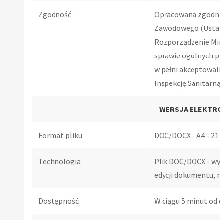
Zgodność
Opracowana zgodnie
Zawodowego (Ustawa
Rozporządzenie Minis
sprawie ogólnych p
w pełni akceptowal
Inspekcję Sanitarną
WERSJA ELEKTRO
Format pliku
DOC/DOCX - A4 - 21 
Technologia
Plik DOC/DOCX - w
edycji dokumentu, 
Dostępność
W ciągu 5 minut od