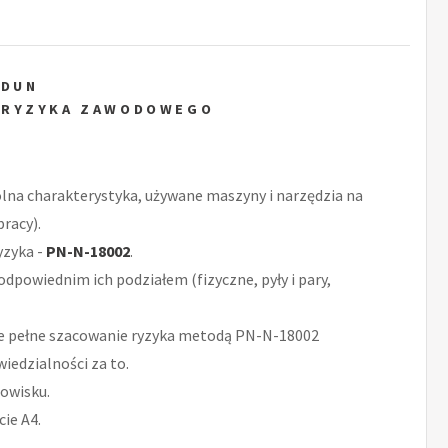
ZDUN
 RYZYKA ZAWODOWEGO
ólna charakterystyka, używane maszyny i narzędzia na
racy).
yzyka -
PN-N-18002
.
odpowiednim ich podziałem (fizyczne, pyły i pary,
e pełne szacowanie ryzyka metodą PN-N-18002
iedzialności za to.
owisku.
ie A4.