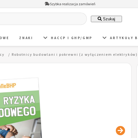
Szybka realizacja zamówień
Szukaj
DOWE
ZNAKI
HACCP I GHP/GMP
ARTYKUŁY 
icy
Robotnicy budowlani i pokrewni (z wyłączeniem elektryków)