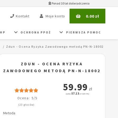
Ponad 10 lat doświadczenia
0.00
zł
Kontakt
Moje konto
BHP
OCHRONA PPOŻ
PIERWSZA POMOC
Zdun - Ocena Ryzyka Zawodowego metodą PN-N-18002
ZDUN - OCENA RYZYKA
ZAWODOWEGO METODĄ PN-N-18002
59.99
zł
57.13
(netto:
zł + VAT: 5%)
Ocena: 5/5
(23 głosów)
Metoda