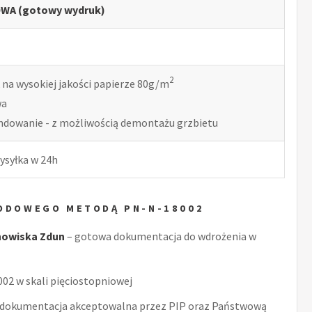
WA (gotowy wydruk)
2
 na wysokiej jakości papierze 80g/m
wa
indowanie - z możliwością demontażu grzbietu
ysyłka w 24h
WODOWEGO METODĄ PN-N-18002
nowiska Zdun
– gotowa dokumentacja do wdrożenia w
2 w skali pięciostopniowej
 dokumentacja akceptowalna przez PIP oraz Państwową