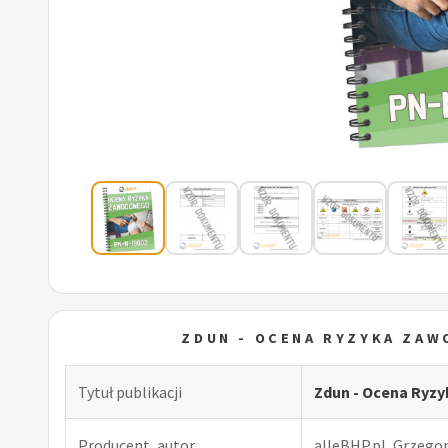
ZDUN - OCENA RYZYKA ZA
Tytuł publikacji
Zdun - Ocena Ryz
Producent, autor
alleBHP.pl, Grzego