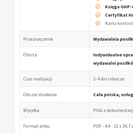
Księga GHP
Certyfikat 
Karty kontro
Przeznaczenie
Wydawalnia posiłk
Oferta
Indywidualne opr
wydawalni posiłkó
Czas realizacji
2-4 dni robocze
Obszar działania
Cała polska, usłu
Wysyłka
Pliki z dokumentac
Format pliku
PDF - A4 - 21 x 29,7