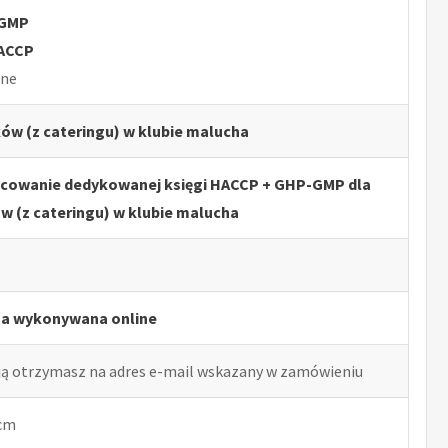
-GMP
HACCP
lne
ów (z cateringu) w klubie malucha
acowanie dedykowanej księgi HACCP + GHP-GMP dla
w (z cateringu) w klubie malucha
ga wykonywana online
ją otrzymasz na adres e-mail wskazany w zamówieniu
 cm