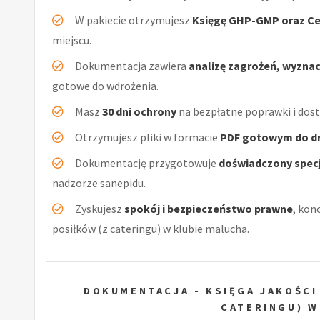
W pakiecie otrzymujesz
Księgę GHP-GMP oraz Ce
miejscu.
Dokumentacja zawiera
analizę zagrożeń, wyzna
gotowe do wdrożenia.
Masz
30 dni ochrony
na bezpłatne poprawki i dos
Otrzymujesz pliki w formacie
PDF gotowym do d
Dokumentację przygotowuje
doświadczony specj
nadzorze sanepidu.
Zyskujesz
spokój i bezpieczeństwo prawne
, kon
posiłków (z cateringu) w klubie malucha.
DOKUMENTACJA - KSIĘGA JAKOŚCI
CATERINGU) W