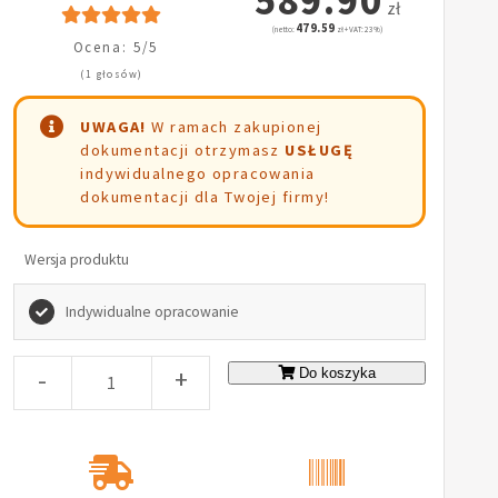
zł
479.59
(netto:
zł + VAT: 23%)
Ocena: 5/5
(1 głosów)
UWAGA!
W ramach zakupionej
dokumentacji otrzymasz
USŁUGĘ
indywidualnego opracowania
dokumentacji dla Twojej firmy!
Wersja produktu
Indywidualne opracowanie
-
+
Do koszyka