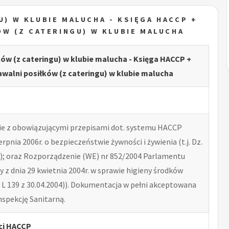
) W KLUBIE MALUCHA - KSIĘGA HACCP +
W (Z CATERINGU) W KLUBIE MALUCHA
ów (z cateringu) w klubie malucha - Księga HACCP +
alni posiłków (z cateringu) w klubie malucha
e z obowiązującymi przepisami dot. systemu HACCP
erpnia 2006r. o bezpieczeństwie żywności i żywienia (t.j. Dz.
41); oraz Rozporządzenie (WE) nr 852/2004 Parlamentu
y z dnia 29 kwietnia 2004r. w sprawie higieny środków
 L 139 z 30.04.2004)). Dokumentacja w pełni akceptowana
spekcję Sanitarną.
ci HACCP