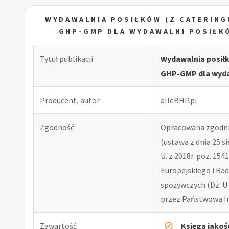
WYDAWALNIA POSIŁKÓW (Z CATERINGU
GHP-GMP DLA WYDAWALNI POSIŁKÓ
Tytuł publikacji
Wydawalnia posiłk
GHP-GMP dla wydaw
Producent, autor
alleBHP.pl
Zgodność
Opracowana zgodni
(ustawa z dnia 25 si
U. z 2018r. poz. 15
Europejskiego i Rad
spożywczych (Dz. U.
przez Państwową In
Zawartość
Księga jakoś