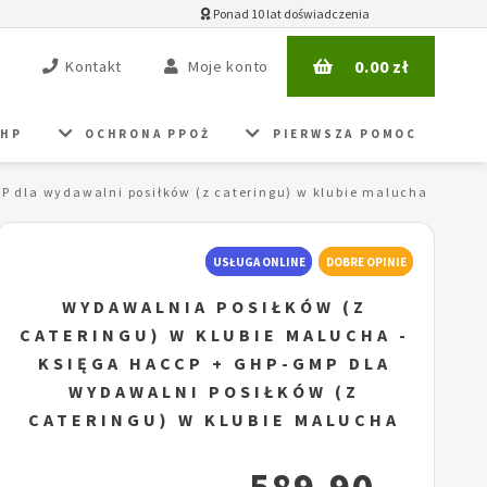
Ponad 10 lat doświadczenia
0.00
zł
Kontakt
Moje konto
BHP
OCHRONA PPOŻ
PIERWSZA POMOC
P dla wydawalni posiłków (z cateringu) w klubie malucha
USŁUGA ONLINE
DOBRE OPINIE
WYDAWALNIA POSIŁKÓW (Z
CATERINGU) W KLUBIE MALUCHA -
KSIĘGA HACCP + GHP-GMP DLA
WYDAWALNI POSIŁKÓW (Z
CATERINGU) W KLUBIE MALUCHA
589.90