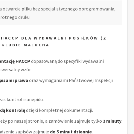
ia otwarcie pliku bez specjalistycznego oprogramowania,
okrotnego druku
 HACCP DLA WYDAWALNI POSIŁKÓW (Z
 KLUBIE MALUCHA
entację HACCP
dopasowaną do specyfiki wydawalni
niwersalny wzór.
episami prawa
oraz wymaganiami Państwowej Inspekcji
as kontroli sanepidu.
żdą kontrolę
dzięki kompletnej dokumentacji.
eży po naszej stronie, a zamówienie zajmuje tylko
3 minuty
.
adzenie zapisów zajmuje
do 5 minut dziennie
.