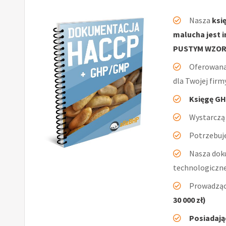
Nasza
ksi
malucha jest 
PUSTYM WZO
Oferowan
dla Twojej firm
Księgę GH
Wystarczą 
Potrzebuje
Nasza dok
technologiczn
Prowadząc
30 000 zł)
Posiadają