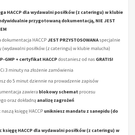
ęga HACCP dla wydawalni posiłków (z cateringu) w klubie
indywidualnie przygotowaną dokumentacją, NIE JEST
REM
a dokumentacja HACCP
JEST PRZYSTOSOWANA
specjalnie
y (wydawalni posiłków (z cateringu) w klubie malucha)
P-GMP + certyfikat HACCP
dostaniesz od nas
GRATIS!
Ci 3 minuty na złożenie zamówienia
sz do 5 minut dziennie na prowadzenie zapisów
umentacja zawiera
blokowy schemat
procesu
ego oraz dokładną
analizę zagrożeń
 naszą księgę HACCP
unikniesz mandatu z sanepidu (do
c księgę HACCP dla wydawalni posiłków (z cateringu) w