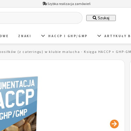
Szybka realizacja zamówień
Szukaj
DOWE
ZNAKI
HACCP I GHP/GMP
ARTYKUŁY 
osiłków (z cateringu) w klubie malucha - Księga HACCP + GHP-GM