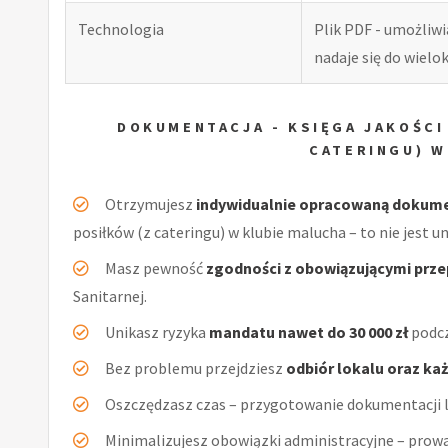
Technologia
Plik PDF - umożliw
nadaje się do wiel
DOKUMENTACJA - KSIĘGA JAKOŚCI
CATERINGU) W
Otrzymujesz
indywidualnie opracowaną dokum
posiłków (z cateringu) w klubie malucha – to nie jest u
Masz pewność
zgodności z obowiązującymi prz
Sanitarnej.
Unikasz ryzyka
mandatu nawet do 30 000 zł
podcz
Bez problemu przejdziesz
odbiór lokalu oraz ka
Oszczędzasz czas – przygotowanie dokumentacji l
Minimalizujesz obowiązki administracyjne – prow