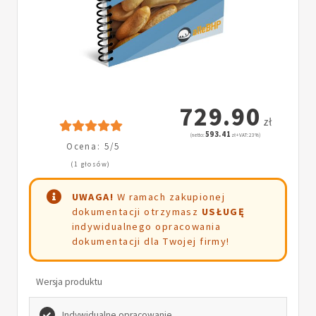
729.90
zł
593.41
(netto:
zł + VAT: 23%)
Ocena: 5/5
(1 głosów)
UWAGA!
W ramach zakupionej
dokumentacji otrzymasz
USŁUGĘ
indywidualnego opracowania
dokumentacji dla Twojej firmy!
Wersja produktu
Indywidualne opracowanie