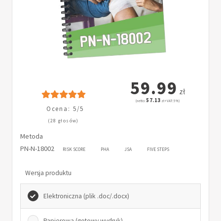
59.99
zł
57.13
(netto:
zł + VAT: 5%)
Ocena: 5/5
(28 głosów)
Metoda
PN-N-18002
RISK SCORE
PHA
JSA
FIVE STEPS
Wersja produktu
Elektroniczna (plik .doc/.docx)
Papierowa (gotowy wydruk)