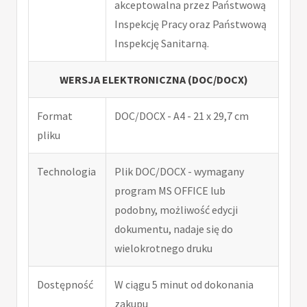
akceptowalna przez Państwową
Inspekcję Pracy oraz Państwową
Inspekcję Sanitarną.
WERSJA ELEKTRONICZNA (DOC/DOCX)
Format
DOC/DOCX - A4 - 21 x 29,7 cm
pliku
Technologia
Plik DOC/DOCX - wymagany
program MS OFFICE lub
podobny, możliwość edycji
dokumentu, nadaje się do
wielokrotnego druku
Dostępność
W ciągu 5 minut od dokonania
zakupu