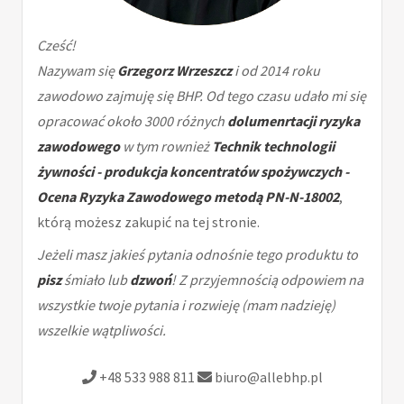
Cześć!
Nazywam się
Grzegorz Wrzeszcz
i od 2014 roku
zawodowo zajmuję się BHP. Od tego czasu udało mi się
opracować około 3000 różnych
dolumenrtacji ryzyka
zawodowego
w tym rownież
Technik technologii
żywności - produkcja koncentratów spożywczych -
Ocena Ryzyka Zawodowego metodą PN-N-18002
,
którą możesz zakupić na tej stronie.
Jeżeli masz jakieś pytania odnośnie tego produktu to
pisz
śmiało lub
dzwoń
! Z przyjemnością odpowiem na
wszystkie twoje pytania i rozwieję (mam nadzieję)
wszelkie wątpliwości.
+48 533 988 811
biuro@allebhp.pl