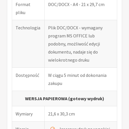
Format
DOC/DOCX - A4 - 21 x 29,7 cm
pliku
Technologia
Plik DOC/DOCX - wymagany
program MS OFFICE lub
podobny, możliwość edycji
dokumentu, nadaje się do
wielokrotnego druku
Dostępność
W ciągu 5 minut od dokonania
zakupu
WERSJA PAPIEROWA (gotowy wydruk)
Wymiary
21,6 x 30,3 cm
Wersja
laserowy druk na wysokiej