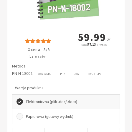
59.99
zł
57.13
(netto:
zł + VAT: 5%)
Ocena: 5/5
(21 głosów)
Metoda
PN-N-18002
RISK SCORE
PHA
JSA
FIVE STEPS
Wersja produktu
Elektroniczna (plik .doc/.docx)
Papierowa (gotowy wydruk)