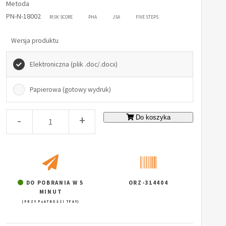
Metoda
PN-N-18002
RISK SCORE
PHA
JSA
FIVE STEPS
Wersja produktu
Elektroniczna (plik .doc/.docx)
Papierowa (gotowy wydruk)
-
+
Do koszyka
DO POBRANIA W 5
ORZ-314404
MINUT
(PRZY PŁATNOŚCI TPAY)