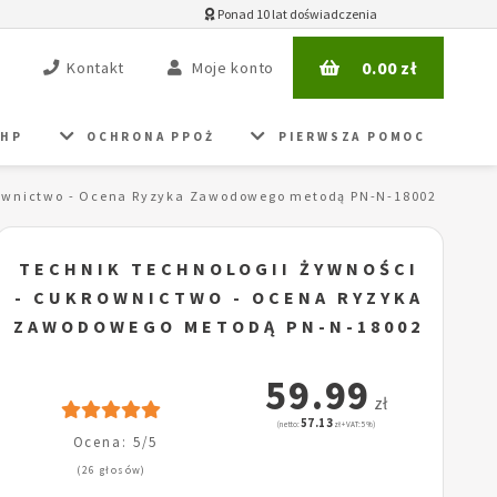
Ponad 10 lat doświadczenia
0.00
zł
Kontakt
Moje konto
BHP
OCHRONA PPOŻ
PIERWSZA POMOC
krownictwo - Ocena Ryzyka Zawodowego metodą PN-N-18002
TECHNIK TECHNOLOGII ŻYWNOŚCI
- CUKROWNICTWO - OCENA RYZYKA
ZAWODOWEGO METODĄ PN-N-18002
59.99
zł
57.13
(netto:
zł + VAT: 5%)
Ocena: 5/5
(26 głosów)