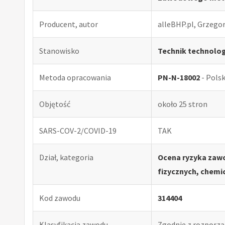
Producent, autor
alleBHP.pl, Grzego
Stanowisko
Technik technolog
Metoda opracowania
PN-N-18002
- Pols
Objętość
około 25 stron
SARS-COV-2/COVID-19
TAK
Dział, kategoria
Ocena ryzyka zaw
fizycznych, chemi
Kod zawodu
314404
Klasyfikacja zawodu
Zgodnie z rozporząd