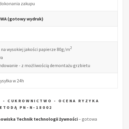
 dokonania zakupu
WA (gotowy wydruk)
2
 na wysokiej jakości papierze 80g/m
wa
indowanie - z możliwością demontażu grzbietu
ysyłka w 24h
I - CUKROWNICTWO - OCENA RYZYKA
ETODĄ PN-N-18002
wiska Technik technologii żywności
– gotowa