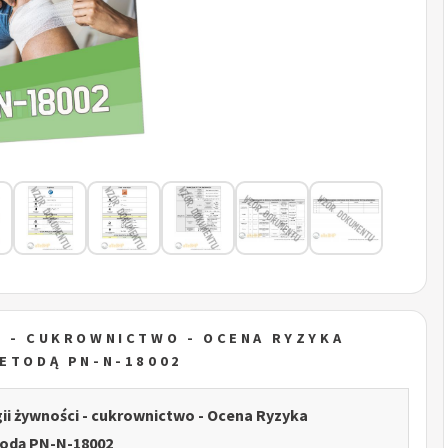
I - CUKROWNICTWO - OCENA RYZYKA
ETODĄ PN-N-18002
ii żywności - cukrownictwo - Ocena Ryzyka
dą PN-N-18002