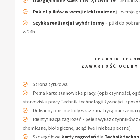
Uwzględnione SARS-CoV-2/COVID-19
– aktualiz
Pakiet plików w wersji elektronicznej
– wersja g
Szybka realizacja i wybór formy
– pliki do pobra
w 24h
TECHNIK TECH
ZAWARTOŚĆ OCENY
Strona tytułowa.
Pełna karta stanowiska pracy: (opis czynności, og
stanowisku pracy Technik technologii żywności, sposób
Dokładny opis metody wraz z matrycą mierzenia r
Identyfikacja zagrożeń - pełen wykaz czynników z 
chemiczne, biologiczne, uciążliwe i niebezpieczne).
Szczegółowe
karty zagrożeń
dla
Technik techno