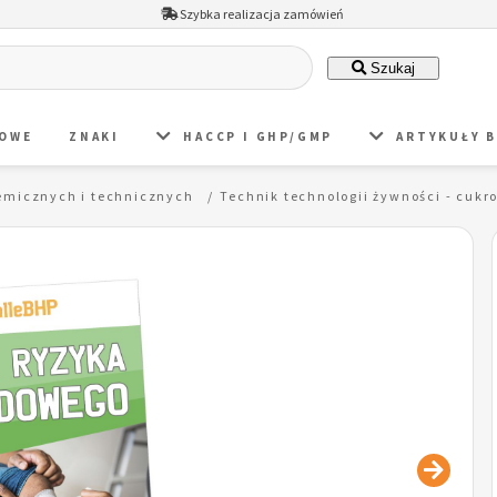
Szybka realizacja zamówień
Szukaj
DOWE
ZNAKI
HACCP I GHP/GMP
ARTYKUŁY 
hemicznych i technicznych
Technik technologii żywności - cu