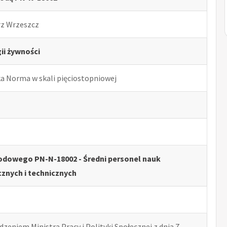
rz Wrzeszcz
ii żywności
ka Norma w skali pięciostopniowej
odowego PN-N-18002 - Średni personel nauk
cznych i technicznych
zeniem Ministra Pracy i Polityki Społecznej z dnia 7