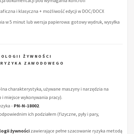
acja dokumentacji pod wymagania kontroli
raficzna i klasyczna + możliwość edycji w DOC/DOCX
nia w 5 minut lub wersja papierowa: gotowy wydruk, wysyłka
NOLOGII ŻYWNOŚCI
 RYZYKA ZAWODOWEGO
ólna charakterystyka, używane maszyny i narzędzia na
 i miejsce wykonywania pracy).
yzyka -
PN-N-18002
.
odpowiednim ich podziałem (fizyczne, pyły i pary,
logii żywności
zawierające pełne szacowanie ryzyka metodą