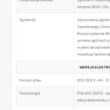
sierpnia 2014 r. (Dz. 
Zgodność
Opracowana zgodnie
Zawodowego (Ustawa
Rozporządzenie Minis
sprawie ogólnych p
w pełni akceptowal
Inspekcję Sanitarną
WERSJA ELEKTRO
Format pliku
DOC/DOCX - A4 - 21 
Technologia
Plik DOC/DOCX - w
edycji dokumentu, 