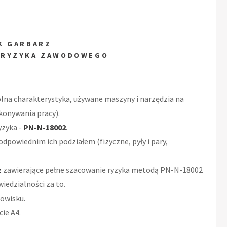
K GARBARZ
 RYZYKA ZAWODOWEGO
ólna charakterystyka, używane maszyny i narzędzia na
konywania pracy).
yzyka -
PN-N-18002
.
odpowiednim ich podziałem (fizyczne, pyły i pary,
z
zawierające pełne szacowanie ryzyka metodą PN-N-18002
iedzialności za to.
owisku.
ie A4.