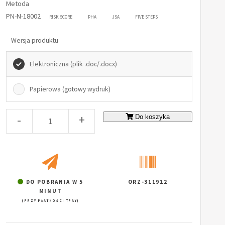
Metoda
PN-N-18002
RISK SCORE
PHA
JSA
FIVE STEPS
Wersja produktu
Elektroniczna (plik .doc/.docx)
Papierowa (gotowy wydruk)
-
+
Do koszyka
DO POBRANIA W 5
ORZ-311912
MINUT
(PRZY PŁATNOŚCI TPAY)