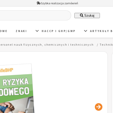
Szybka realizacja zamówień
Szukaj
DOWE
ZNAKI
HACCP I GHP/GMP
ARTYKUŁY 
personel nauk fizycznych, chemicznych i technicznych
Techni