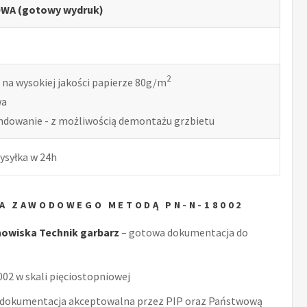
WA (gotowy wydruk)
2
 na wysokiej jakości papierze 80g/m
wa
indowanie - z możliwością demontażu grzbietu
ysyłka w 24h
KA ZAWODOWEGO METODĄ PN-N-18002
owiska Technik garbarz
– gotowa dokumentacja do
2 w skali pięciostopniowej
 dokumentacja akceptowalna przez PIP oraz Państwową