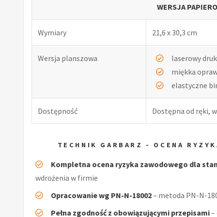
WERSJA PAPIERO
Wymiary
21,6 x 30,3 cm
Wersja planszowa
laserowy druk
miękka opra
elastyczne b
Dostępność
Dostępna od ręki, w
TECHNIK GARBARZ - OCENA RYZY
Kompletna ocena ryzyka zawodowego dla stan
wdrożenia w firmie
Opracowanie wg PN-N-18002
– metoda PN-N-1800
Pełna zgodność z obowiązującymi przepisami
–