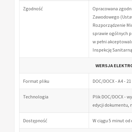
Zgodność
Opracowana zgodnie
Zawodowego (Ustawa
Rozporządzenie Minis
sprawie ogólnych p
w pełni akceptowal
Inspekcję Sanitarną
WERSJA ELEKTRO
Format pliku
DOC/DOCX - A4 - 21 
Technologia
Plik DOC/DOCX - w
edycji dokumentu, 
Dostępność
W ciągu 5 minut od