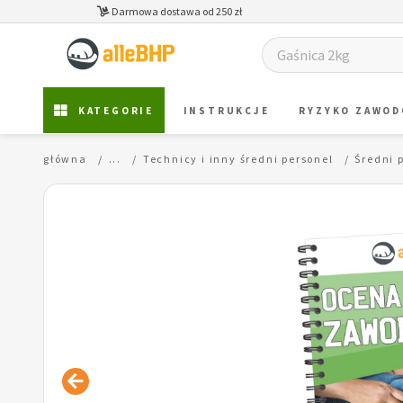
Darmowa dostawa od 250 zł
KATEGORIE
INSTRUKCJE
RYZYKO ZAWO
Strona główna
...
Technicy i inny średni personel
Średni 