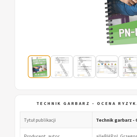
TECHNIK GARBARZ - OCENA RYZY
Tytuł publikacji
Technik garbarz 
Producent, autor
alleBHP.pl, Grzego