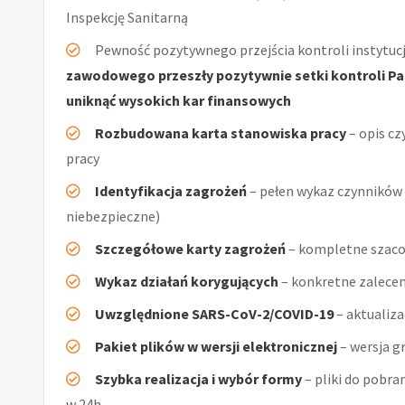
Inspekcję Sanitarną
Pewność pozytywnego przejścia kontroli instytucj
zawodowego przeszły pozytywnie setki kontroli Pań
uniknąć wysokich kar finansowych
Rozbudowana karta stanowiska pracy
– opis cz
pracy
Identyfikacja zagrożeń
– pełen wykaz czynników (
niebezpieczne)
Szczegółowe karty zagrożeń
– kompletne szaco
Wykaz działań korygujących
– konkretne zalecen
Uwzględnione SARS-CoV-2/COVID-19
– aktualiz
Pakiet plików w wersji elektronicznej
– wersja g
Szybka realizacja i wybór formy
– pliki do pobra
w 24h