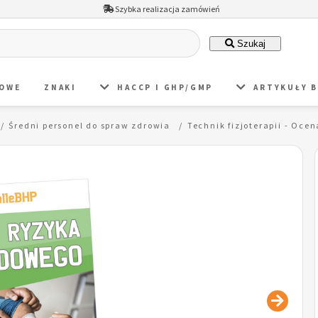
Szybka realizacja zamówień
Szukaj
DOWE
ZNAKI
HACCP I GHP/GMP
ARTYKUŁY 
Średni personel do spraw zdrowia
Technik fizjoterapii - Oc