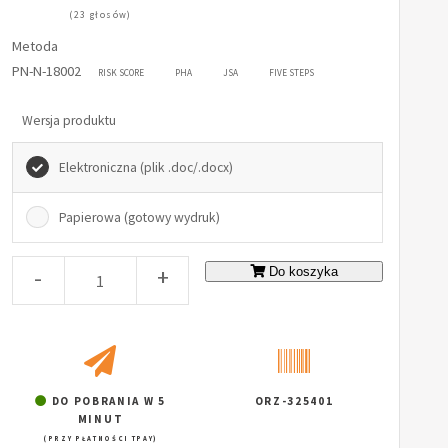
(23 głosów)
Metoda
PN-N-18002
RISK SCORE
PHA
JSA
FIVE STEPS
Wersja produktu
Elektroniczna (plik .doc/.docx)
Papierowa (gotowy wydruk)
-
+
Do koszyka
DO POBRANIA W 5
ORZ-325401
MINUT
(PRZY PŁATNOŚCI TPAY)