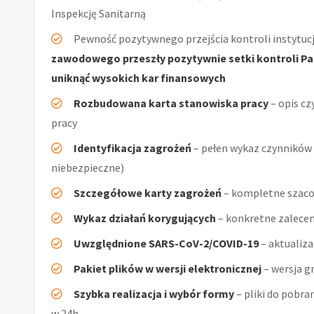
Inspekcję Sanitarną
Pewność pozytywnego przejścia kontroli instytucj
zawodowego przeszły pozytywnie setki kontroli Pań
uniknąć wysokich kar finansowych
Rozbudowana karta stanowiska pracy
– opis cz
pracy
Identyfikacja zagrożeń
– pełen wykaz czynników (
niebezpieczne)
Szczegółowe karty zagrożeń
– kompletne szacow
Wykaz działań korygujących
– konkretne zalecen
Uwzględnione SARS-CoV-2/COVID-19
– aktualiz
Pakiet plików w wersji elektronicznej
– wersja g
Szybka realizacja i wybór formy
– pliki do pobra
w 24h