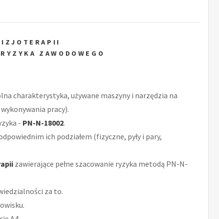
FIZJOTERAPII
 RYZYKA ZAWODOWEGO
ólna charakterystyka, używane maszyny i narzędzia na
e wykonywania pracy).
yzyka -
PN-N-18002
.
odpowiednim ich podziałem (fizyczne, pyły i pary,
apii
zawierające pełne szacowanie ryzyka metodą PN-N-
iedzialności za to.
owisku.
ie A4.