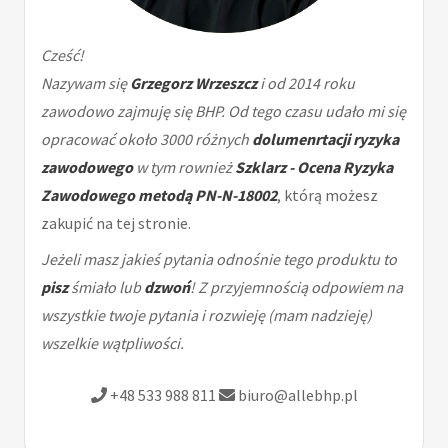
Cześć!
Nazywam się
Grzegorz Wrzeszcz
i od 2014 roku
zawodowo zajmuję się BHP. Od tego czasu udało mi się
opracować około 3000 różnych
dolumenrtacji ryzyka
zawodowego
w tym rownież
Szklarz - Ocena Ryzyka
Zawodowego metodą PN-N-18002
, którą możesz
zakupić na tej stronie.
Jeżeli masz jakieś pytania odnośnie tego produktu to
pisz
śmiało lub
dzwoń
! Z przyjemnością odpowiem na
wszystkie twoje pytania i rozwieję (mam nadzieję)
wszelkie wątpliwości.
+48 533 988 811
biuro@allebhp.pl