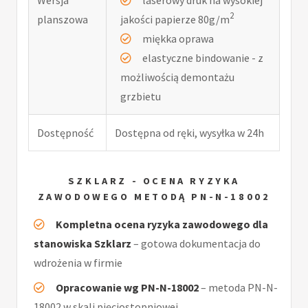
2
planszowa
jakości papierze 80g/m
miękka oprawa
elastyczne bindowanie - z
możliwością demontażu
grzbietu
Dostępność
Dostępna od ręki, wysyłka w 24h
SZKLARZ - OCENA RYZYKA
ZAWODOWEGO METODĄ PN-N-18002
Kompletna ocena ryzyka zawodowego dla
stanowiska Szklarz
– gotowa dokumentacja do
wdrożenia w firmie
Opracowanie wg PN-N-18002
– metoda PN-N-
18002 w skali pięciostopniowej