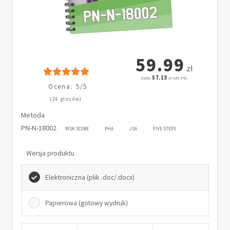
59.99
zł
57.13
(netto:
zł + VAT: 5%)
Ocena: 5/5
(26 głosów)
Metoda
PN-N-18002
RISK SCORE
PHA
JSA
FIVE STEPS
Wersja produktu
Elektroniczna (plik .doc/.docx)
Papierowa (gotowy wydruk)