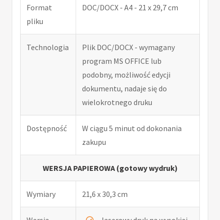
Format
DOC/DOCX - A4 - 21 x 29,7 cm
pliku
Technologia
Plik DOC/DOCX - wymagany
program MS OFFICE lub
podobny, możliwość edycji
dokumentu, nadaje się do
wielokrotnego druku
Dostępność
W ciągu 5 minut od dokonania
zakupu
WERSJA PAPIEROWA (gotowy wydruk)
Wymiary
21,6 x 30,3 cm
Wersja
laserowy druk na wysokiej