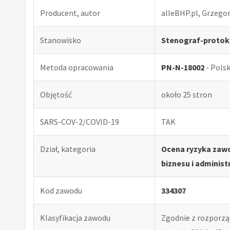
Producent, autor
alleBHP.pl, Grzego
Stanowisko
Stenograf-protok
Metoda opracowania
PN-N-18002
- Pols
Objętość
około 25 stron
SARS-COV-2/COVID-19
TAK
Dział, kategoria
Ocena ryzyka zaw
biznesu i administr
Kod zawodu
334307
Klasyfikacja zawodu
Zgodnie z rozporząd