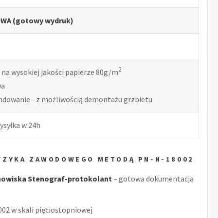
WA (gotowy wydruk)
2
 na wysokiej jakości papierze 80g/m
wa
indowanie - z możliwością demontażu grzbietu
ysyłka w 24h
YZYKA ZAWODOWEGO METODĄ PN-N-18002
nowiska Stenograf-protokolant
– gotowa dokumentacja
2 w skali pięciostopniowej