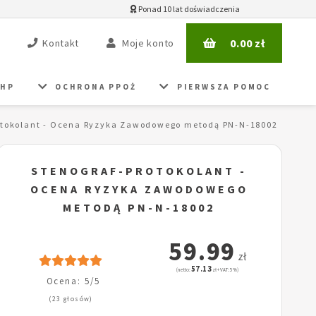
Ponad 10 lat doświadczenia
0.00
zł
Kontakt
Moje konto
BHP
OCHRONA PPOŻ
PIERWSZA POMOC
otokolant - Ocena Ryzyka Zawodowego metodą PN-N-18002
STENOGRAF-PROTOKOLANT -
OCENA RYZYKA ZAWODOWEGO
METODĄ PN-N-18002
59.99
zł
57.13
(netto:
zł + VAT: 5%)
Ocena: 5/5
(23 głosów)