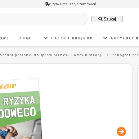
Szybka realizacja zamówień
Szukaj
DOWE
ZNAKI
HACCP I GHP/GMP
ARTYKUŁY 
Średni personel do spraw biznesu i administracji
Stenograf-pr