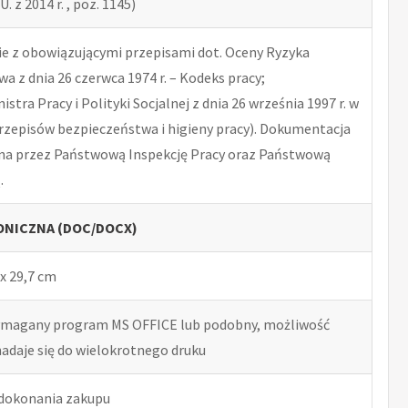
U. z 2014 r. , poz. 1145)
 z obowiązującymi przepisami dot. Oceny Ryzyka
 z dnia 26 czerwca 1974 r. – Kodeks pracy;
tra Pracy i Polityki Socjalnej z dnia 26 września 1997 r. w
rzepisów bezpieczeństwa i higieny pracy). Dokumentacja
na przez Państwową Inspekcję Pracy oraz Państwową
.
NICZNA (DOC/DOCX)
x 29,7 cm
ymagany program MS OFFICE lub podobny, możliwość
nadaje się do wielokrotnego druku
 dokonania zakupu