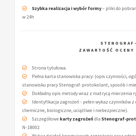
Szybka realizacja i wybór formy
– pliki do pobra
w 24h
STENOGRAF
ZAWARTOŚĆ OCENY
Strona tytułowa.
Pełna karta stanowiska pracy: (opis czynności, og
stanowisku pracy Stenograf-protokolant, sposób i mie
Dokładny opis metody wraz z matrycą mierzenia r
Identyfikacja zagrożeń - pełen wykaz czynników z 
chemiczne, biologiczne, uciążliwe i niebezpieczne).
Szczegółowe
karty zagrożeń
dla
Stenograf-pro
N-18002
Wykaz działań korygujących zagrożenia oraz odpow