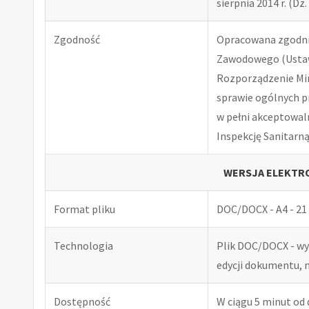
sierpnia 2014 r. (Dz. 
Zgodność
Opracowana zgodnie
Zawodowego (Ustawa
Rozporządzenie Minis
sprawie ogólnych p
w pełni akceptowal
Inspekcję Sanitarną
WERSJA ELEKTRO
Format pliku
DOC/DOCX - A4 - 21 
Technologia
Plik DOC/DOCX - w
edycji dokumentu, 
Dostępność
W ciągu 5 minut od