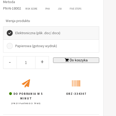
Metoda
PN-N-18002
RISK SCORE
PHA
JSA
FIVE STEPS
Wersja produktu
Elektroniczna (plik .doc/.docx)
Papierowa (gotowy wydruk)
-
+
Do koszyka
DO POBRANIA W 5
ORZ-334307
MINUT
(PRZY PŁATNOŚCI TPAY)