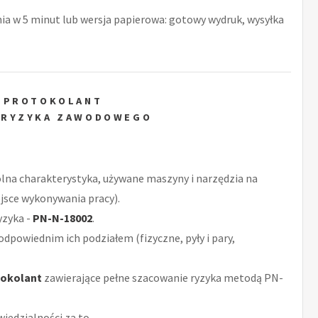
nia w 5 minut lub wersja papierowa: gotowy wydruk, wysyłka
-PROTOKOLANT
 RYZYKA ZAWODOWEGO
ólna charakterystyka, używane maszyny i narzędzia na
jsce wykonywania pracy).
yzyka -
PN-N-18002
.
odpowiednim ich podziałem (fizyczne, pyły i pary,
tokolant
zawierające pełne szacowanie ryzyka metodą PN-
iedzialności za to.