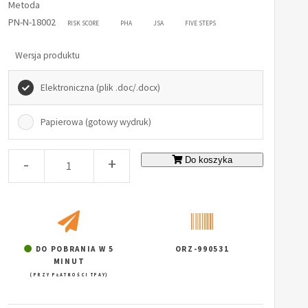
Metoda
PN-N-18002
RISK SCORE
PHA
JSA
FIVE STEPS
Wersja produktu
Elektroniczna (plik .doc/.docx)
Papierowa (gotowy wydruk)
-
+
Do koszyka
DO POBRANIA W 5
ORZ-990531
MINUT
(PRZY PŁATNOŚCI TPAY)