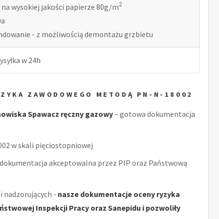
2
 na wysokiej jakości papierze 80g/m
wa
indowanie - z możliwością demontażu grzbietu
ysyłka w 24h
YZYKA ZAWODOWEGO METODĄ PN-N-18002
nowiska Spawacz ręczny gazowy
– gotowa dokumentacja
2 w skali pięciostopniowej
 dokumentacja akceptowalna przez PIP oraz Państwową
i nadzorujących -
nasze dokumentacje oceny ryzyka
stwowej Inspekcji Pracy oraz Sanepidu i pozwoliły