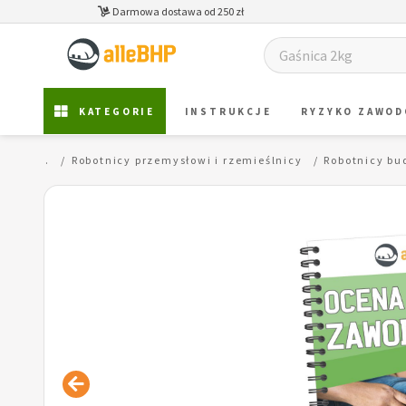
Darmowa dostawa od 250 zł
KATEGORIE
INSTRUKCJE
RYZYKO ZAWO
wna
...
Robotnicy przemysłowi i rzemieślnicy
Robotnicy bu