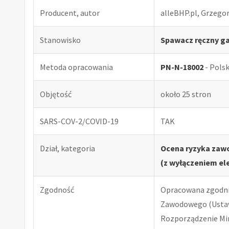
Producent, autor
alleBHP.pl, Grzego
Stanowisko
Spawacz ręczny g
Metoda opracowania
PN-N-18002
- Pols
Objętość
około 25 stron
SARS-COV-2/COVID-19
TAK
Dział, kategoria
Ocena ryzyka zaw
(z wyłączeniem el
Zgodność
Opracowana zgodnie
Zawodowego (Ustawa
Rozporządzenie Minis