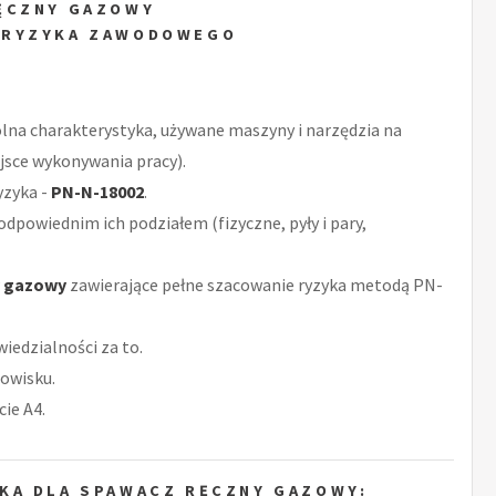
ĘCZNY GAZOWY
 RYZYKA ZAWODOWEGO
ólna charakterystyka, używane maszyny i narzędzia na
jsce wykonywania pracy).
yzyka -
PN-N-18002
.
odpowiednim ich podziałem (fizyczne, pyły i pary,
y gazowy
zawierające pełne szacowanie ryzyka metodą PN-
iedzialności za to.
owisku.
ie A4.
KA DLA SPAWACZ RĘCZNY GAZOWY: