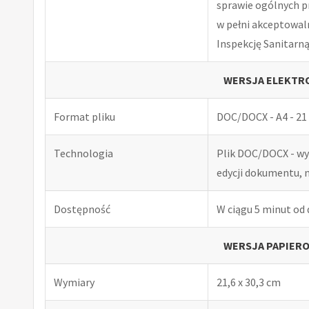
sprawie ogólnych p
w pełni akceptowal
Inspekcję Sanitarną
WERSJA ELEKTRO
Format pliku
DOC/DOCX - A4 - 21 
Technologia
Plik DOC/DOCX - w
edycji dokumentu, 
Dostępność
W ciągu 5 minut od
WERSJA PAPIERO
Wymiary
21,6 x 30,3 cm