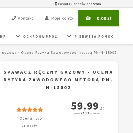
Ponad 10 lat doświadczenia
0.00
zł
Kontakt
Moje konto
BHP
OCHRONA PPOŻ
PIERWSZA POMOC
y gazowy - Ocena Ryzyka Zawodowego metodą PN-N-18002
SPAWACZ RĘCZNY GAZOWY - OCENA
RYZYKA ZAWODOWEGO METODĄ PN-
N-18002
59.99
zł
57.13
(netto:
zł + VAT: 5%)
Ocena: 5/5
(21 głosów)