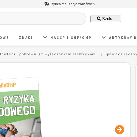
Szybka realizacja zamówień
Szukaj
DOWE
ZNAKI
HACCP I GHP/GMP
ARTYKUŁY 
dowlani i pokrewni (z wyłączeniem elektryków)
Spawacz ręczn