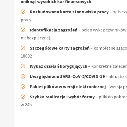
uniknąć wysokich kar finansowych
Rozbudowana karta stanowiska pracy
– opis cz
pracy
Identyfikacja zagrożeń
– pełen wykaz czynników (
niebezpieczne)
Szczegółowe karty zagrożeń
– kompletne szaco
18002
Wykaz działań korygujących
– konkretne zalecen
Uwzględnione SARS-CoV-2/COVID-19
– aktualiz
Pakiet plików w wersji elektronicznej
– wersja g
Szybka realizacja i wybór formy
– pliki do pobra
w 24h