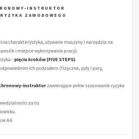
HRONOWY-INSTRUKTOR
 RYZYKA ZAWODOWEGO
ólna charakterystyka, używane maszyny i narzędzia na
posób i miejsce wykonywania pracy).
yzyka -
pięciu kroków (FIVE STEPS)
.
odpowiednim ich podziałem (fizyczne, pyły i pary,
chronowy-instruktor
zawierające pełne szacowanie ryzyka
iedzialności za to.
owisku.
ie A4.