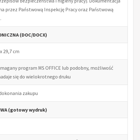
rzepisów bezpieczeństwa i higieny pracy). Dokumentacja
na przez Państwową Inspekcję Pracy oraz Państwową
.
NICZNA (DOC/DOCX)
x 29,7 cm
ymagany program MS OFFICE lub podobny, możliwość
nadaje się do wielokrotnego druku
 dokonania zakupu
WA (gotowy wydruk)