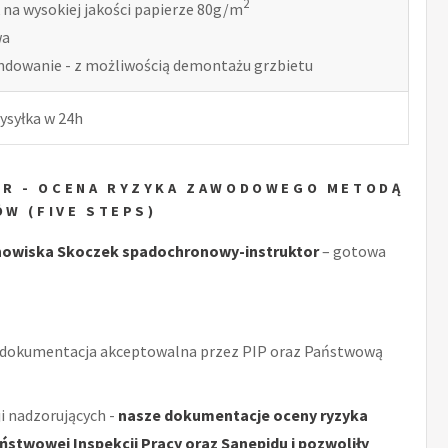
2
 na wysokiej jakości papierze 80g/m
wa
indowanie - z możliwością demontażu grzbietu
ysyłka w 24h
R - OCENA RYZYKA ZAWODOWEGO METODĄ
ÓW (FIVE STEPS)
nowiska Skoczek spadochronowy-instruktor
– gotowa
 dokumentacja akceptowalna przez PIP oraz Państwową
i nadzorujących -
nasze dokumentacje oceny ryzyka
stwowej Inspekcji Pracy oraz Sanepidu i pozwoliły