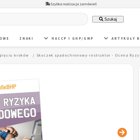
Szybka realizacja zamówień
Szukaj
DOWE
ZNAKI
HACCP I GHP/GMP
ARTYKUŁY 
pięciu kroków
Skoczek spadochronowy-instruktor - Ocena Ryzy