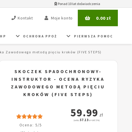
Ponad 10 lat doświadczenia
0.00
zł
Kontakt
Moje konto
BHP
OCHRONA PPOŻ
PIERWSZA POMOC
ka Zawodowego metodą pięciu kroków (FIVE STEPS)
SKOCZEK SPADOCHRONOWY-
INSTRUKTOR - OCENA RYZYKA
ZAWODOWEGO METODĄ PIĘCIU
KROKÓW (FIVE STEPS)
59.99
zł
57.13
(netto:
zł + VAT: 5%)
Ocena: 5/5