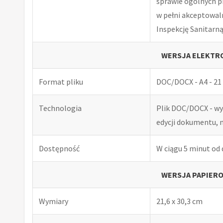
sprawie ogólnych p
w pełni akceptowal
Inspekcję Sanitarną
WERSJA ELEKTRO
Format pliku
DOC/DOCX - A4 - 21 
Technologia
Plik DOC/DOCX - w
edycji dokumentu, 
Dostępność
W ciągu 5 minut od
WERSJA PAPIERO
Wymiary
21,6 x 30,3 cm