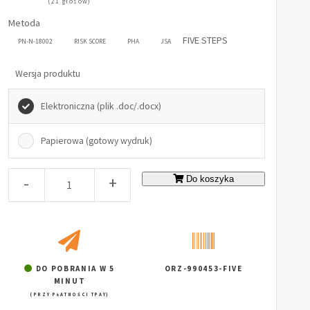
(21 głosów)
Metoda
FIVE STEPS
PN-N-18002
RISK SCORE
PHA
JSA
Wersja produktu
Elektroniczna (plik .doc/.docx)
Papierowa (gotowy wydruk)
-
+
Do koszyka
DO POBRANIA W 5
ORZ-990453-FIVE
MINUT
(PRZY PŁATNOŚCI TPAY)