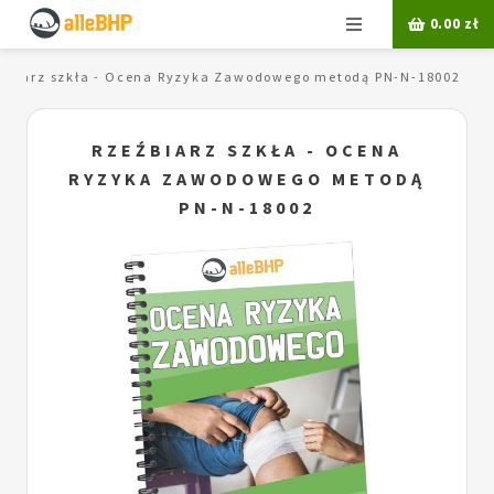
Menu
0.00
zł
źbiarz szkła - Ocena Ryzyka Zawodowego metodą PN-N-18002
RZEŹBIARZ SZKŁA - OCENA
RYZYKA ZAWODOWEGO METODĄ
PN-N-18002