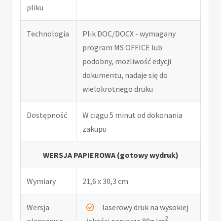
pliku
Technologia
Plik DOC/DOCX - wymagany
program MS OFFICE lub
podobny, możliwość edycji
dokumentu, nadaje się do
wielokrotnego druku
Dostępność
W ciągu 5 minut od dokonania
zakupu
WERSJA PAPIEROWA (gotowy wydruk)
Wymiary
21,6 x 30,3 cm
Wersja
laserowy druk na wysokiej
2
planszowa
jakości papierze 80g/m