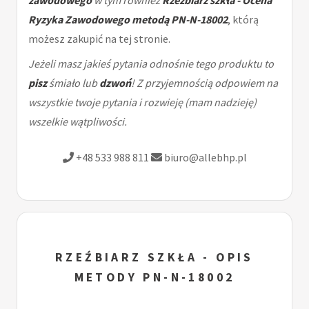
zawodowego
w tym rownież
Rzeźbiarz szkła - Ocena
Ryzyka Zawodowego metodą PN-N-18002
, którą
możesz zakupić na tej stronie.
Jeżeli masz jakieś pytania odnośnie tego produktu to
pisz
śmiało lub
dzwoń
! Z przyjemnością odpowiem na
wszystkie twoje pytania i rozwieję (mam nadzieję)
wszelkie wątpliwości.
+48 533 988 811
biuro@allebhp.pl
RZEŹBIARZ SZKŁA - OPIS
METODY PN-N-18002