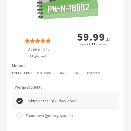
59.99
zł
57.13
(netto:
zł + VAT: 5%)
Ocena: 5/5
(24 głosów)
Metoda
PN-N-18002
RISK SCORE
PHA
JSA
FIVE STEPS
Wersja produktu
Elektroniczna (plik .doc/.docx)
Papierowa (gotowy wydruk)