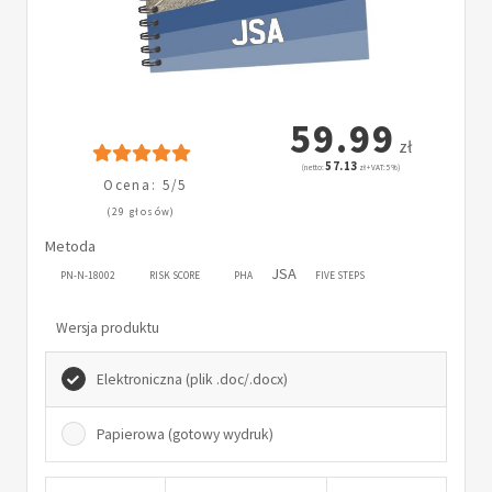
59.99
zł
57.13
(netto:
zł + VAT: 5%)
Ocena: 5/5
(29 głosów)
Metoda
JSA
PN-N-18002
RISK SCORE
PHA
FIVE STEPS
Wersja produktu
Elektroniczna (plik .doc/.docx)
Papierowa (gotowy wydruk)