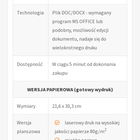
Technologia
Plik DOC/DOCX - wymagany
program MS OFFICE lub
podobny, możliwość edycji
dokumentu, nadaje się do
wielokrotnego druku
Dostępność
W ciągu 5 minut od dokonania
zakupu
WERSJA PAPIEROWA (gotowy wydruk)
Wymiary
21,6 x 30,3 cm
Wersja
laserowy druk na wysokiej
2
planszowa
jakości papierze 80g/m
miękka oprawa