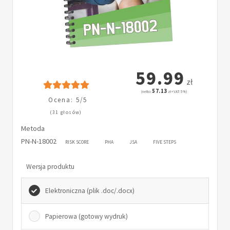
59.99
zł
57.13
(netto:
zł + VAT: 5%)
Ocena: 5/5
(31 głosów)
Metoda
PN-N-18002
RISK SCORE
PHA
JSA
FIVE STEPS
Wersja produktu
Elektroniczna (plik .doc/.docx)
Papierowa (gotowy wydruk)