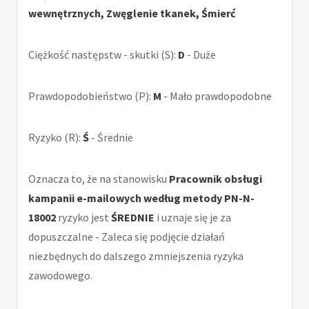
wewnętrznych, Zwęglenie tkanek, Śmierć
Ciężkość następstw - skutki (S):
D
- Duże
Prawdopodobieństwo (P):
M
- Mało prawdopodobne
Ryzyko (R):
Ś
- Średnie
Oznacza to, że na stanowisku
Pracownik obsługi
kampanii e-mailowych według metody PN-N-
18002
ryzyko jest
ŚREDNIE
i uznaje się je za
dopuszczalne - Zaleca się podjęcie działań
niezbędnych do dalszego zmniejszenia ryzyka
zawodowego.