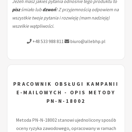
Jeżeli masz jakieś pytania odnośnie tego produktu to
pisz
śmiało lub
dzwoń
! Z przyjemnością odpowiem na
wszystkie twoje pytania i rozwieję (mam nadzieję)
wszelkie wątpliwości.
+48 533 988 811
biuro@allebhp.pl
PRACOWNIK OBSŁUGI KAMPANII
E-MAILOWYCH - OPIS METODY
PN-N-18002
Metoda PN-N-18002 stanowi ujednolicony sposób
oceny ryzyka zawodowego, opracowany w ramach