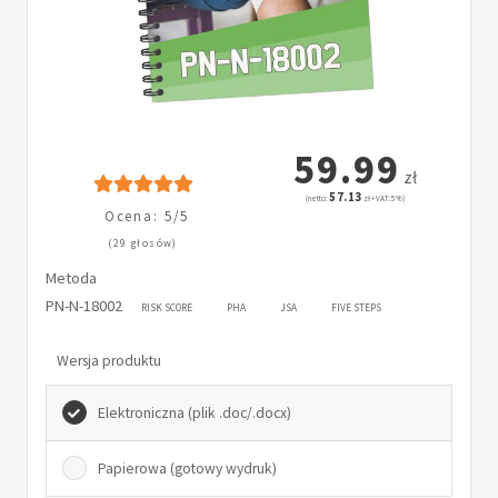
59.99
zł
57.13
(netto:
zł + VAT: 5%)
Ocena: 5/5
(29 głosów)
Metoda
PN-N-18002
RISK SCORE
PHA
JSA
FIVE STEPS
Wersja produktu
Elektroniczna (plik .doc/.docx)
Papierowa (gotowy wydruk)