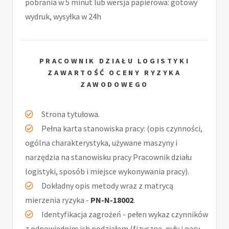
pobrania w 5 minut lub wersja papierowa: gotowy
wydruk, wysyłka w 24h
PRACOWNIK DZIAŁU LOGISTYKI
ZAWARTOŚĆ OCENY RYZYKA
ZAWODOWEGO
Strona tytułowa.
Pełna karta stanowiska pracy: (opis czynności,
ogólna charakterystyka, używane maszyny i
narzędzia na stanowisku pracy Pracownik działu
logistyki, sposób i miejsce wykonywania pracy).
Dokładny opis metody wraz z matrycą
mierzenia ryzyka -
PN-N-18002
.
Identyfikacja zagrożeń - pełen wykaz czynników
z odpowiednim ich podziałem (fizyczne, pyły i pary,