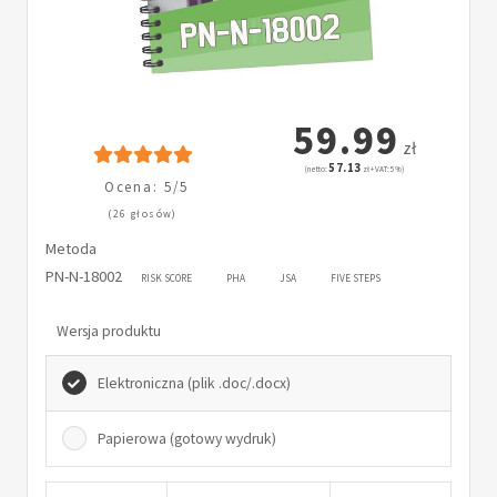
59.99
zł
57.13
(netto:
zł + VAT: 5%)
Ocena: 5/5
(26 głosów)
Metoda
PN-N-18002
RISK SCORE
PHA
JSA
FIVE STEPS
Wersja produktu
Elektroniczna (plik .doc/.docx)
Papierowa (gotowy wydruk)