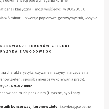
acja dokumentacji pod wymagania kontroli
raficzna i klasyczna + możliwość edycji w DOC/DOCX
nia w 5 minut lub wersja papierowa: gotowy wydruk, wysyłka
NSERWACJI TERENÓW ZIELENI
 RYZYKA ZAWODOWEGO
ólna charakterystyka, używane maszyny i narzędzia na
enów zieleni, sposób i miejsce wykonywania pracy).
yzyka -
PN-N-18002
.
odpowiednim ich podziałem (fizyczne, pyły i pary,
otnik konserwacji terenów zieleni
zawierające pełne