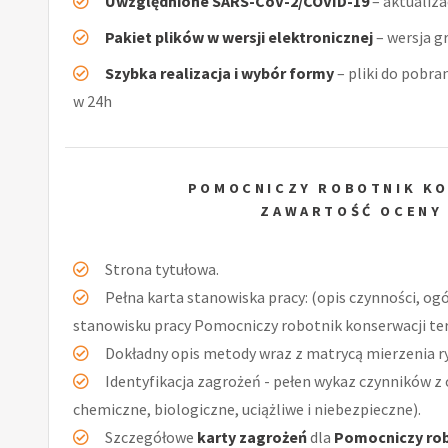
Uwzględnione SARS-CoV-2/COVID-19
– aktualiz
Pakiet plików w wersji elektronicznej
– wersja g
Szybka realizacja i wybór formy
– pliki do pobra
w 24h
POMOCNICZY ROBOTNIK KO
ZAWARTOŚĆ OCENY
Strona tytułowa.
Pełna karta stanowiska pracy: (opis czynności, og
stanowisku pracy Pomocniczy robotnik konserwacji ter
Dokładny opis metody wraz z matrycą mierzenia r
Identyfikacja zagrożeń - pełen wykaz czynników z 
chemiczne, biologiczne, uciążliwe i niebezpieczne).
Szczegółowe
karty zagrożeń
dla
Pomocniczy rob