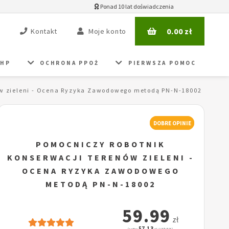
Ponad 10 lat doświadczenia
0.00
zł
Kontakt
Moje konto
BHP
OCHRONA PPOŻ
PIERWSZA POMOC
ów zieleni - Ocena Ryzyka Zawodowego metodą PN-N-18002
DOBRE OPINIE
POMOCNICZY ROBOTNIK
KONSERWACJI TERENÓW ZIELENI -
OCENA RYZYKA ZAWODOWEGO
METODĄ PN-N-18002
59.99
zł
57.13