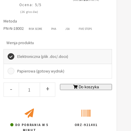
(netto:
zł + VAT: 5%)
Ocena: 5/5
(26 głosów)
Metoda
PN-N-18002
RISK SCORE
PHA
JSA
FIVE STEPS
Wersja produktu
Elektroniczna (plik .doc/.docx)
Papierowa (gotowy wydruk)
-
+
Do koszyka
DO POBRANIA W 5
ORZ-921401
MINUT