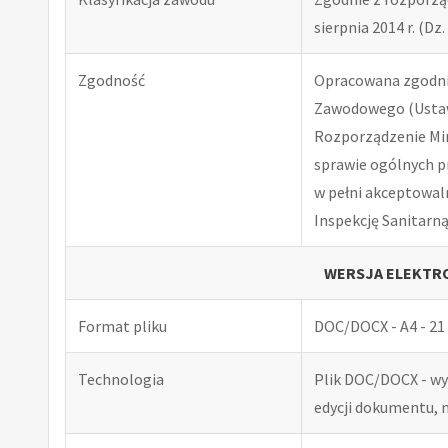
sierpnia 2014 r. (Dz. 
Zgodność
Opracowana zgodnie
Zawodowego (Ustawa
Rozporządzenie Minis
sprawie ogólnych p
w pełni akceptowal
Inspekcję Sanitarną
WERSJA ELEKTRO
Format pliku
DOC/DOCX - A4 - 21 
Technologia
Plik DOC/DOCX - w
edycji dokumentu, 