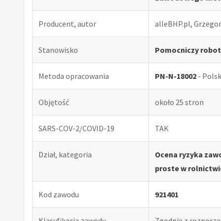
Producent, autor
alleBHP.pl, Grzego
Stanowisko
Pomocniczy robotn
Metoda opracowania
PN-N-18002
- Pols
Objętość
około 25 stron
SARS-COV-2/COVID-19
TAK
Dział, kategoria
Ocena ryzyka zaw
proste w rolnictwi
Kod zawodu
921401
Klasyfikacja zawodu
Zgodnie z rozporząd