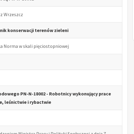
rz Wrzeszcz
ik konserwacji terenów zieleni
ka Norma w skali pięciostopniowej
odowego PN-N-18002 - Robotnicy wykonujący prace
e, leśnictwie i rybactwie
zeniem Ministra Pracy i Polityki Społecznej z dnia 7