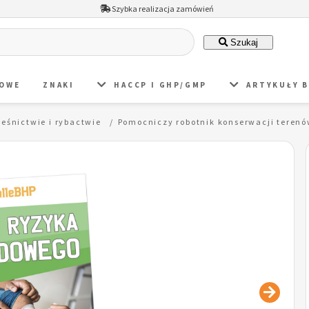
Szybka realizacja zamówień
Szukaj
DOWE
ZNAKI
HACCP I GHP/GMP
ARTYKUŁY 
leśnictwie i rybactwie
Pomocniczy robotnik konserwacji teren