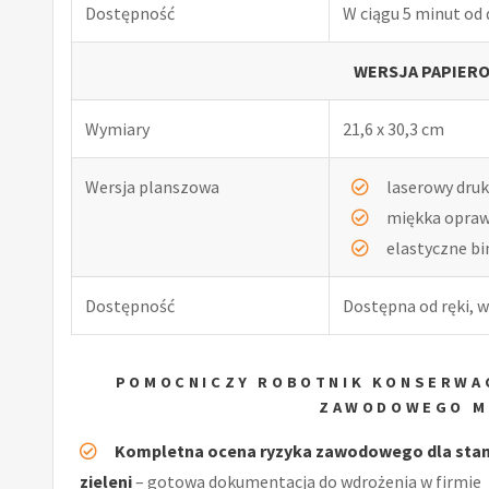
Dostępność
W ciągu 5 minut od
WERSJA PAPIERO
Wymiary
21,6 x 30,3 cm
Wersja planszowa
laserowy druk
miękka opra
elastyczne b
Dostępność
Dostępna od ręki, w
POMOCNICZY ROBOTNIK KONSERWAC
ZAWODOWEGO M
Kompletna ocena ryzyka zawodowego dla stan
zieleni
– gotowa dokumentacja do wdrożenia w firmie