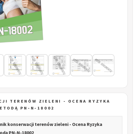
JI TERENÓW ZIELENI - OCENA RYZYKA
ETODĄ PN-N-18002
ik konserwacji terenów zieleni - Ocena Ryzyka
dą PN-N-18002