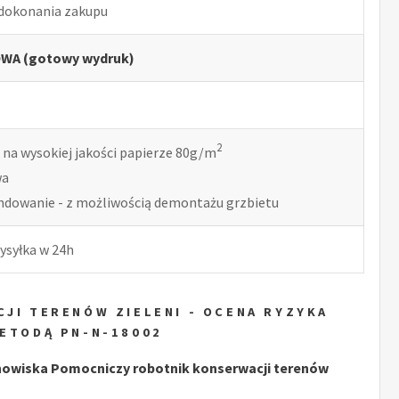
 dokonania zakupu
WA (gotowy wydruk)
2
 na wysokiej jakości papierze 80g/m
wa
indowanie - z możliwością demontażu grzbietu
ysyłka w 24h
JI TERENÓW ZIELENI - OCENA RYZYKA
ETODĄ PN-N-18002
owiska Pomocniczy robotnik konserwacji terenów