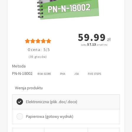
59.99
zł
57.13
(netto:
zł + VAT: 5%)
Ocena: 5/5
(30 głosów)
Metoda
PN-N-18002
RISK SCORE
PHA
JSA
FIVE STEPS
Wersja produktu
Elektroniczna (plik .doc/.docx)
Papierowa (gotowy wydruk)