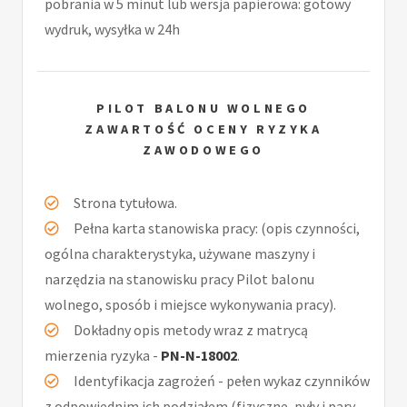
pobrania w 5 minut lub wersja papierowa: gotowy
wydruk, wysyłka w 24h
PILOT BALONU WOLNEGO
ZAWARTOŚĆ OCENY RYZYKA
ZAWODOWEGO
Strona tytułowa.
Pełna karta stanowiska pracy: (opis czynności,
ogólna charakterystyka, używane maszyny i
narzędzia na stanowisku pracy Pilot balonu
wolnego, sposób i miejsce wykonywania pracy).
Dokładny opis metody wraz z matrycą
mierzenia ryzyka -
PN-N-18002
.
Identyfikacja zagrożeń - pełen wykaz czynników
z odpowiednim ich podziałem (fizyczne, pyły i pary,