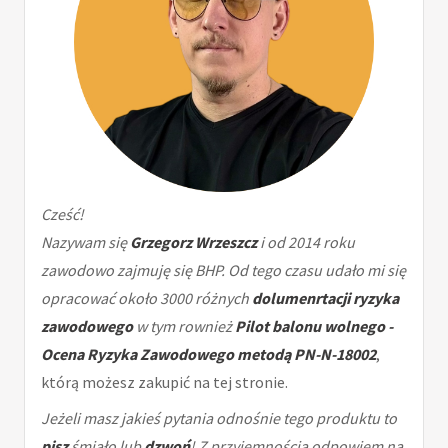
Cześć!
Nazywam się
Grzegorz Wrzeszcz
i od 2014 roku
zawodowo zajmuję się BHP. Od tego czasu udało mi się
opracować około 3000 różnych
dolumenrtacji ryzyka
zawodowego
w tym rownież
Pilot balonu wolnego -
Ocena Ryzyka Zawodowego metodą PN-N-18002
,
którą możesz zakupić na tej stronie.
Jeżeli masz jakieś pytania odnośnie tego produktu to
pisz
śmiało lub
dzwoń
! Z przyjemnością odpowiem na