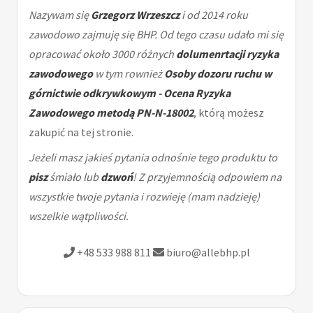
Nazywam się
Grzegorz Wrzeszcz
i od 2014 roku
zawodowo zajmuję się BHP. Od tego czasu udało mi się
opracować około 3000 różnych
dolumenrtacji ryzyka
zawodowego
w tym rownież
Osoby dozoru ruchu w
górnictwie odkrywkowym - Ocena Ryzyka
Zawodowego metodą PN-N-18002
, którą możesz
zakupić na tej stronie.
Jeżeli masz jakieś pytania odnośnie tego produktu to
pisz
śmiało lub
dzwoń
! Z przyjemnością odpowiem na
wszystkie twoje pytania i rozwieję (mam nadzieję)
wszelkie wątpliwości.
+48 533 988 811
biuro@allebhp.pl