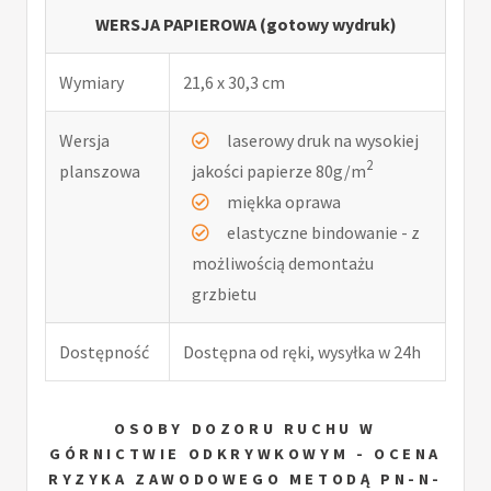
WERSJA PAPIEROWA (gotowy wydruk)
Wymiary
21,6 x 30,3 cm
Wersja
laserowy druk na wysokiej
2
planszowa
jakości papierze 80g/m
miękka oprawa
elastyczne bindowanie - z
możliwością demontażu
grzbietu
Dostępność
Dostępna od ręki, wysyłka w 24h
OSOBY DOZORU RUCHU W
GÓRNICTWIE ODKRYWKOWYM - OCENA
RYZYKA ZAWODOWEGO METODĄ PN-N-