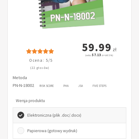
59.99
zł
57.13
(netto:
zł + VAT: 5%)
Ocena: 5/5
(22 głosów)
Metoda
PN-N-18002
RISK SCORE
PHA
JSA
FIVE STEPS
Wersja produktu
Elektroniczna (plik .doc/.docx)
Papierowa (gotowy wydruk)