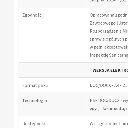
Zgodność
Opracowana zgodnie
Zawodowego (Ustawa
Rozporządzenie Minis
sprawie ogólnych p
w pełni akceptowal
Inspekcję Sanitarną
WERSJA ELEKTRO
Format pliku
DOC/DOCX - A4 - 21 
Technologia
Plik DOC/DOCX - w
edycji dokumentu, 
Dostępność
W ciągu 5 minut od