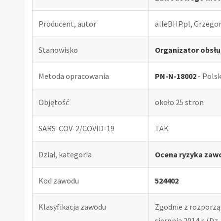
Producent, autor
alleBHP.pl, Grzego
Stanowisko
Organizator obsłu
Metoda opracowania
PN-N-18002
- Pols
Objętość
około 25 stron
SARS-COV-2/COVID-19
TAK
Dział, kategoria
Ocena ryzyka zaw
Kod zawodu
524402
Klasyfikacja zawodu
Zgodnie z rozporząd
sierpnia 2014 r. (Dz. 