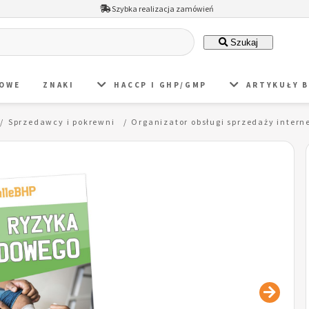
Szybka realizacja zamówień
Szukaj
DOWE
ZNAKI
HACCP I GHP/GMP
ARTYKUŁY 
Sprzedawcy i pokrewni
Organizator obsługi sprzedaży inte