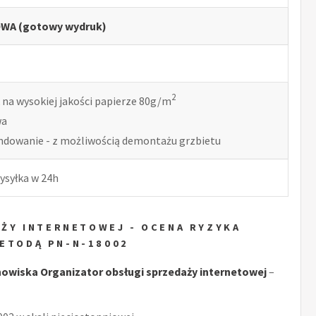
WA (gotowy wydruk)
2
 na wysokiej jakości papierze 80g/m
wa
indowanie - z możliwością demontażu grzbietu
ysyłka w 24h
ŻY INTERNETOWEJ - OCENA RYZYKA
ETODĄ PN-N-18002
wiska Organizator obsługi sprzedaży internetowej
–