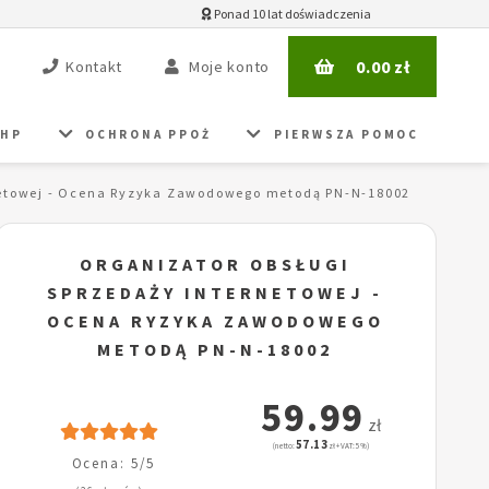
Ponad 10 lat doświadczenia
0.00
zł
Kontakt
Moje konto
BHP
OCHRONA PPOŻ
PIERWSZA POMOC
rnetowej - Ocena Ryzyka Zawodowego metodą PN-N-18002
ORGANIZATOR OBSŁUGI
SPRZEDAŻY INTERNETOWEJ -
OCENA RYZYKA ZAWODOWEGO
METODĄ PN-N-18002
59.99
zł
57.13
(netto:
zł + VAT: 5%)
Ocena: 5/5