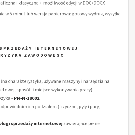
raficzna i klasyczna + możliwość edycji w DOC/DOCX
nia w 5 minut lub wersja papierowa: gotowy wydruk, wysyłka
 SPRZEDAŻY INTERNETOWEJ
 RYZYKA ZAWODOWEGO
ólna charakterystyka, używane maszyny i narzędzia na
etowej, sposób i miejsce wykonywania pracy).
yzyka -
PN-N-18002
.
odpowiednim ich podziałem (fizyczne, pyły i pary,
sługi sprzedaży internetowej
zawierające pełne