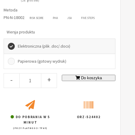
(26 głosów)
Metoda
PN-N-18002
RISK SCORE
PHA
JSA
FIVE STEPS
Wersja produktu
Elektroniczna (plik .doc/.docx)
Papierowa (gotowy wydruk)
-
+
Do koszyka
DO POBRANIA W 5
ORZ-524402
MINUT
(PRZY PŁATNOŚCI TPAY)