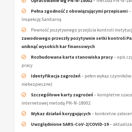
Opracowanie wg PN-N-18002
– metoda PN-N-1800
Pełna zgodność z obowiązującymi przepisami
–
Inspekcję Sanitarną
Pewność pozytywnego przejścia kontroli instytucj
zawodowego przeszły pozytywnie setki kontroli Pań
uniknąć wysokich kar finansowych
Rozbudowana karta stanowiska pracy
– opis cz
pracy
Identyfikacja zagrożeń
– pełen wykaz czynników (
niebezpieczne)
Szczegółowe karty zagrożeń
– kompletne szacow
internetowej metodą PN-N-18002
Wykaz działań korygujących
– konkretne zalecen
Uwzględnione SARS-CoV-2/COVID-19
– aktualiz