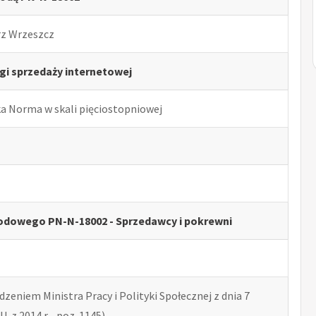
rz Wrzeszcz
gi sprzedaży internetowej
ka Norma w skali pięciostopniowej
odowego PN-N-18002 - Sprzedawcy i pokrewni
zeniem Ministra Pracy i Polityki Społecznej z dnia 7
U. z 2014 r. , poz. 1145)