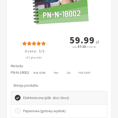
59.99
zł
57.13
(netto:
zł + VAT: 5%)
Ocena: 5/5
(23 głosów)
Metoda
PN-N-18002
RISK SCORE
PHA
JSA
FIVE STEPS
Wersja produktu
Elektroniczna (plik .doc/.docx)
Papierowa (gotowy wydruk)