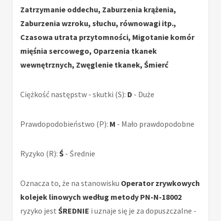
Zatrzymanie oddechu, Zaburzenia krążenia,
Zaburzenia wzroku, słuchu, równowagi itp.,
Czasowa utrata przytomności, Migotanie komór
mięśnia sercowego, Oparzenia tkanek
wewnętrznych, Zwęglenie tkanek, Śmierć
Ciężkość następstw - skutki (S):
D
- Duże
Prawdopodobieństwo (P):
M
- Mało prawdopodobne
Ryzyko (R):
Ś
- Średnie
Oznacza to, że na stanowisku
Operator zrywkowych
kolejek linowych według metody PN-N-18002
ryzyko jest
ŚREDNIE
i uznaje się je za dopuszczalne -