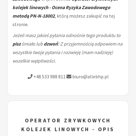
kolejek linowych - Ocena Ryzyka Zawodowego
metodą PN-N-18002
, którą możesz zakupić na tej
stronie.
Jeżeli masz jakieś pytania odnośnie tego produktu to
pisz
śmiało lub
dzwoń
! Z przyjemnością odpowiem na
wszystkie twoje pytania i rozwieję (mam nadzieję)
wszelkie wątpliwości.
+48 533 988 811
biuro@allebhp.pl
OPERATOR ZRYWKOWYCH
KOLEJEK LINOWYCH - OPIS