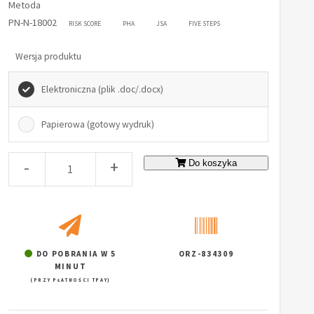
Metoda
PN-N-18002
RISK SCORE
PHA
JSA
FIVE STEPS
Wersja produktu
Elektroniczna (plik .doc/.docx)
Papierowa (gotowy wydruk)
-
+
Do koszyka
DO POBRANIA W 5
ORZ-834309
MINUT
(PRZY PŁATNOŚCI TPAY)