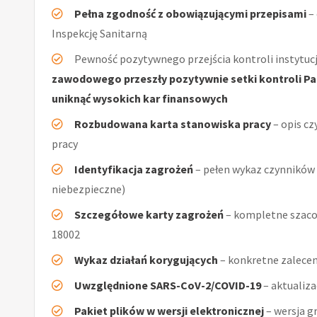
Pełna zgodność z obowiązującymi przepisami
–
Inspekcję Sanitarną
Pewność pozytywnego przejścia kontroli instytucj
zawodowego przeszły pozytywnie setki kontroli Pań
uniknąć wysokich kar finansowych
Rozbudowana karta stanowiska pracy
– opis cz
pracy
Identyfikacja zagrożeń
– pełen wykaz czynników (
niebezpieczne)
Szczegółowe karty zagrożeń
– kompletne szaco
18002
Wykaz działań korygujących
– konkretne zalecen
Uwzględnione SARS-CoV-2/COVID-19
– aktualiz
Pakiet plików w wersji elektronicznej
– wersja g