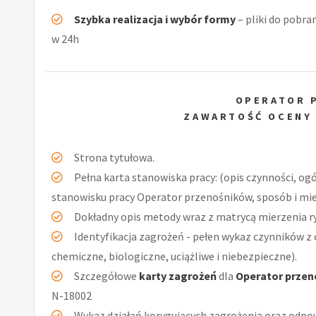
Szybka realizacja i wybór formy
– pliki do pobra
w 24h
OPERATOR 
ZAWARTOŚĆ OCENY
Strona tytułowa.
Pełna karta stanowiska pracy: (opis czynności, og
stanowisku pracy Operator przenośników, sposób i mie
Dokładny opis metody wraz z matrycą mierzenia r
Identyfikacja zagrożeń - pełen wykaz czynników z 
chemiczne, biologiczne, uciążliwe i niebezpieczne).
Szczegółowe
karty zagrożeń
dla
Operator prze
N-18002
Wykaz działań korygujących zagrożenia oraz odpow