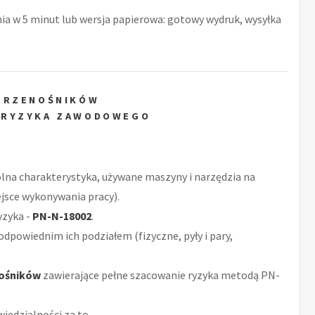
nia w 5 minut lub wersja papierowa: gotowy wydruk, wysyłka
PRZENOŚNIKÓW
 RYZYKA ZAWODOWEGO
ólna charakterystyka, używane maszyny i narzędzia na
jsce wykonywania pracy).
yzyka -
PN-N-18002
.
odpowiednim ich podziałem (fizyczne, pyły i pary,
nośników
zawierające pełne szacowanie ryzyka metodą PN-
iedzialności za to.