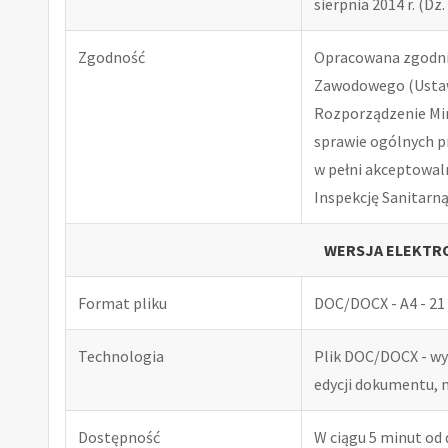
sierpnia 2014 r. (Dz. 
Zgodność
Opracowana zgodnie
Zawodowego (Ustawa
Rozporządzenie Minis
sprawie ogólnych p
w pełni akceptowal
Inspekcję Sanitarną
WERSJA ELEKTRO
Format pliku
DOC/DOCX - A4 - 21 
Technologia
Plik DOC/DOCX - w
edycji dokumentu, 
Dostępność
W ciągu 5 minut od