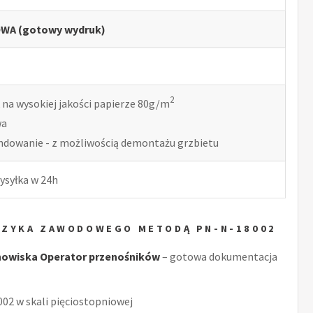
WA (gotowy wydruk)
2
 na wysokiej jakości papierze 80g/m
wa
indowanie - z możliwością demontażu grzbietu
ysyłka w 24h
YZYKA ZAWODOWEGO METODĄ PN-N-18002
nowiska Operator przenośników
– gotowa dokumentacja
2 w skali pięciostopniowej