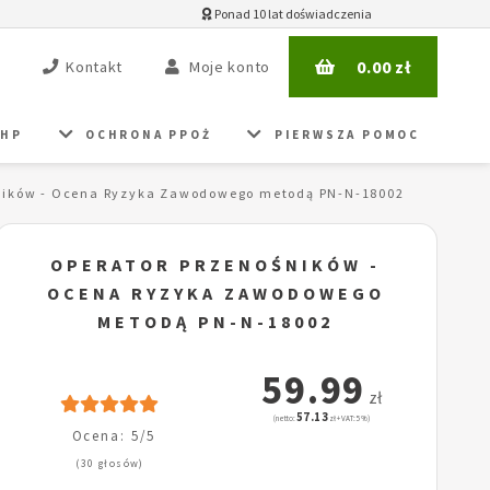
Ponad 10 lat doświadczenia
0.00
zł
Kontakt
Moje konto
BHP
OCHRONA PPOŻ
PIERWSZA POMOC
ników - Ocena Ryzyka Zawodowego metodą PN-N-18002
OPERATOR PRZENOŚNIKÓW -
OCENA RYZYKA ZAWODOWEGO
METODĄ PN-N-18002
59.99
zł
57.13
(netto:
zł + VAT: 5%)
Ocena: 5/5
(30 głosów)