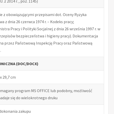
U. z 2014 r. , poz. 1145)
 z obowiązującymi przepisami dot. Oceny Ryzyka
 z dnia 26 czerwca 1974 r. – Kodeks pracy;
tra Pracy i Polityki Socjalnej z dnia 26 września 1997 r. w
rzepisów bezpieczeństwa i higieny pracy). Dokumentacja
na przez Państwową Inspekcję Pracy oraz Państwową
.
NICZNA (DOC/DOCX)
x 29,7 cm
ymagany program MS OFFICE lub podobny, możliwość
nadaje się do wielokrotnego druku
 dokonania zakupu