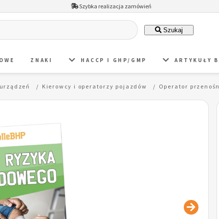
Szybka realizacja zamówień
Szukaj
DOWE
ZNAKI
HACCP I GHP/GMP
ARTYKUŁY 
 urządzeń
Kierowcy i operatorzy pojazdów
Operator przenoś