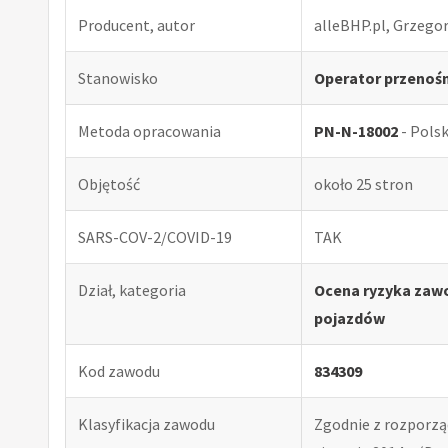
Producent, autor
alleBHP.pl, Grzego
Stanowisko
Operator przenoś
Metoda opracowania
PN-N-18002
- Pols
Objętość
około 25 stron
SARS-COV-2/COVID-19
TAK
Dział, kategoria
Ocena ryzyka zawo
pojazdów
Kod zawodu
834309
Klasyfikacja zawodu
Zgodnie z rozporząd