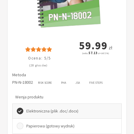
59.99
zł
57.13
(netto:
zł + VAT: 5%)
Ocena: 5/5
(28 głosów)
Metoda
PN-N-18002
RISK SCORE
PHA
JSA
FIVE STEPS
Wersja produktu
Elektroniczna (plik .doc/.docx)
Papierowa (gotowy wydruk)