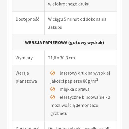
wielokrotnego druku
Dostępność
W ciągu 5 minut od dokonania
zakupu
WERSJA PAPIEROWA (gotowy wydruk)
Wymiary
21,6 x 30,3 cm
Wersja
laserowy druk na wysokiej
2
planszowa
jakości papierze 80g/m
miękka oprawa
elastyczne bindowanie - z
możliwością demontażu
grzbietu
Dostępność
Dostępna od ręki, wysyłka w 24h