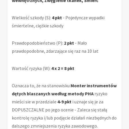
wewnętrznych, Zwęglenie tkanek, Śmierć
Wielkość szkody (S):
4 pkt
- Pojedyncze wypadki
śmiertelne, ciężkie szkody
Prawdopodobieństwo (P):
2 pkt
- Mało
prawdopodobne, zdarzające się raz na 10 lat
Wartość ryzyka (W):
4 x 2 = 8 pkt
Oznacza to, że na stanowisku
Monter instrumentów
dętych blaszanych według metody PHA
ryzyko
mieści sie w przedziale
4-9 pkt
i uznaje się je za
DOPUSZCZALNE po jego ocenie - Zaleca się stałą
kontrolę ryzyka i/lub podjęcie działań niezbędnych do
dalszego zmniejszenia ryzyka zawodowego.