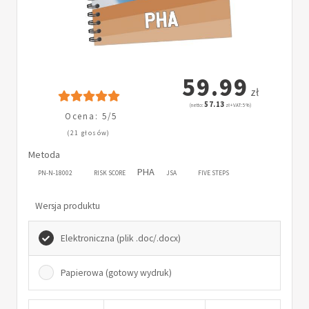
59.99
zł
57.13
(netto:
zł + VAT: 5%)
Ocena: 5/5
(21 głosów)
Metoda
PHA
PN-N-18002
RISK SCORE
JSA
FIVE STEPS
Wersja produktu
Elektroniczna (plik .doc/.docx)
Papierowa (gotowy wydruk)