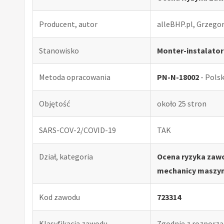
Producent, autor
alleBHP.pl, Grzego
Stanowisko
Monter-instalator
Metoda opracowania
PN-N-18002
- Pols
Objętość
około 25 stron
SARS-COV-2/COVID-19
TAK
Dział, kategoria
Ocena ryzyka zaw
mechanicy maszyn 
Kod zawodu
723314
Klasyfikacja zawodu
Zgodnie z rozporząd