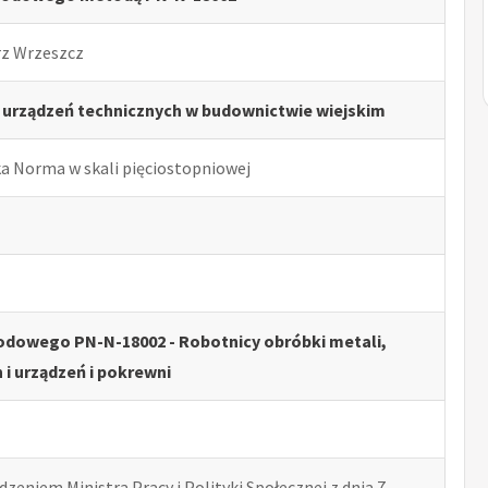
rz Wrzeszcz
 urządzeń technicznych w budownictwie wiejskim
ka Norma w skali pięciostopniowej
odowego PN-N-18002 - Robotnicy obróbki metali,
i urządzeń i pokrewni
zeniem Ministra Pracy i Polityki Społecznej z dnia 7