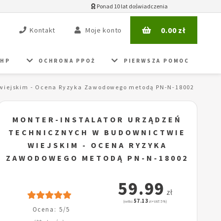
Ponad 10 lat doświadczenia
0.00
zł
Kontakt
Moje konto
BHP
OCHRONA PPOŻ
PIERWSZA POMOC
 wiejskim - Ocena Ryzyka Zawodowego metodą PN-N-18002
MONTER-INSTALATOR URZĄDZEŃ
TECHNICZNYCH W BUDOWNICTWIE
WIEJSKIM - OCENA RYZYKA
ZAWODOWEGO METODĄ PN-N-18002
59.99
zł
57.13
(netto:
zł + VAT: 5%)
Ocena: 5/5