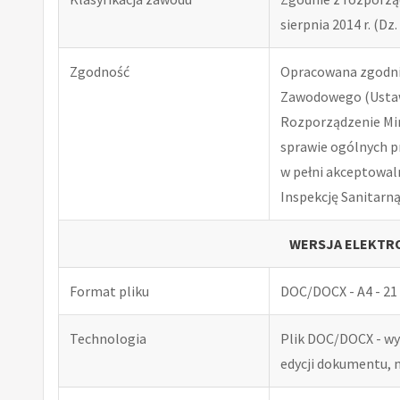
sierpnia 2014 r. (Dz. 
Zgodność
Opracowana zgodnie
Zawodowego (Ustawa
Rozporządzenie Minis
sprawie ogólnych p
w pełni akceptowal
Inspekcję Sanitarną
WERSJA ELEKTRO
Format pliku
DOC/DOCX - A4 - 21 
Technologia
Plik DOC/DOCX - w
edycji dokumentu, 