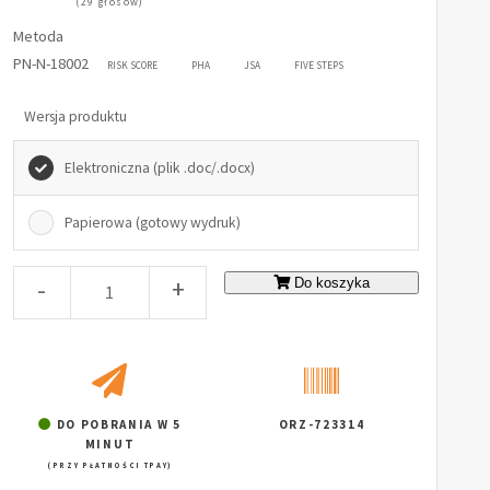
(29 głosów)
Metoda
PN-N-18002
RISK SCORE
PHA
JSA
FIVE STEPS
Wersja produktu
Elektroniczna (plik .doc/.docx)
Papierowa (gotowy wydruk)
-
+
Do koszyka
DO POBRANIA W 5
ORZ-723314
MINUT
(PRZY PŁATNOŚCI TPAY)