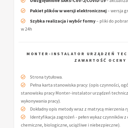
Uwzględnione SARS-CoV-2/COVID-19
– aktualiz
Pakiet plików w wersji elektronicznej
– wersja g
Szybka realizacja i wybór formy
– pliki do pobra
w 24h
MONTER-INSTALATOR URZĄDZEŃ TEC
ZAWARTOŚĆ OCENY
Strona tytułowa.
Pełna karta stanowiska pracy: (opis czynności, og
stanowisku pracy Monter-instalator urządzeń technicz
wykonywania pracy).
Dokładny opis metody wraz z matrycą mierzenia r
Identyfikacja zagrożeń - pełen wykaz czynników z 
chemiczne, biologiczne, uciążliwe i niebezpieczne).