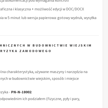
acja dokumentacji pod wymagania kontroli
raficzna i klasyczna + możliwość edycji w DOC/DOCX
nia w 5 minut lub wersja papierowa: gotowy wydruk, wysyłka
HNICZNYCH W BUDOWNICTWIE WIEJSKIM
 RYZYKA ZAWODOWEGO
ólna charakterystyka, używane maszyny i narzędzia na
nych w budownictwie wiejskim, sposób i miejsce
yzyka -
PN-N-18002
.
odpowiednim ich podziałem (fizyczne, pyły i pary,