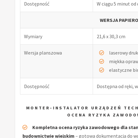
Dostępność
W ciągu 5 minut od
WERSJA PAPIERO
Wymiary
21,6 x 30,3 cm
Wersja planszowa
laserowy druk
miękka opra
elastyczne b
Dostępność
Dostępna od ręki, w
MONTER-INSTALATOR URZĄDZEŃ TECH
OCENA RYZYKA ZAWODO
Kompletna ocena ryzyka zawodowego dla stano
budownictwie wiejskim
– gotowa dokumentacja do wd