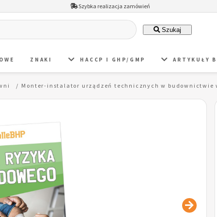
Szybka realizacja zamówień
Szukaj
DOWE
ZNAKI
HACCP I GHP/GMP
ARTYKUŁY 
wni
Monter-instalator urządzeń technicznych w budownictwie