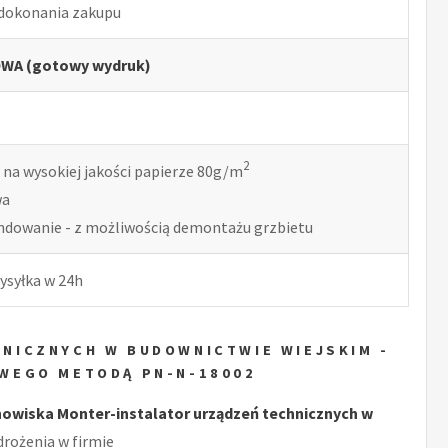
 dokonania zakupu
WA (gotowy wydruk)
2
 na wysokiej jakości papierze 80g/m
wa
indowanie - z możliwością demontażu grzbietu
ysyłka w 24h
NICZNYCH W BUDOWNICTWIE WIEJSKIM -
WEGO METODĄ PN-N-18002
wiska Monter-instalator urządzeń technicznych w
rożenia w firmie