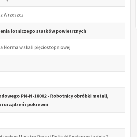
rz Wrzeszcz
enia lotniczego statków powietrznych
ka Norma w skali pięciostopniowej
odowego PN-N-18002 - Robotnicy obróbki metali,
i urządzeń i pokrewni
zeniem Ministra Pracy i Polityki Społecznej z dnia 7