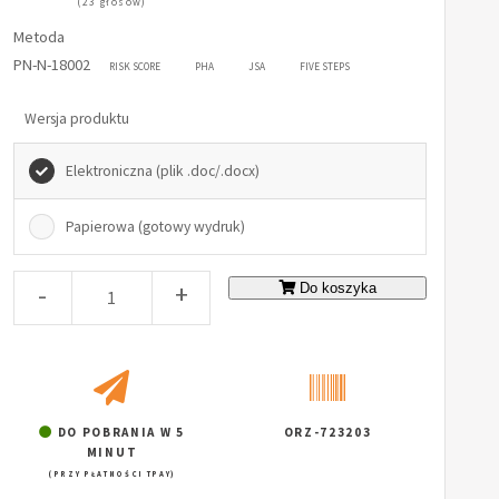
(23 głosów)
Metoda
PN-N-18002
RISK SCORE
PHA
JSA
FIVE STEPS
Wersja produktu
Elektroniczna (plik .doc/.docx)
Papierowa (gotowy wydruk)
-
+
Do koszyka
DO POBRANIA W 5
ORZ-723203
MINUT
(PRZY PŁATNOŚCI TPAY)