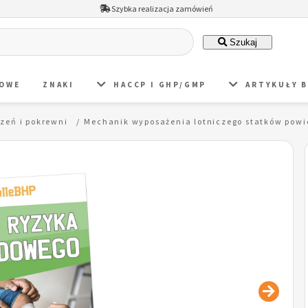
Szybka realizacja zamówień
Szukaj
DOWE
ZNAKI
HACCP I GHP/GMP
ARTYKUŁY 
zeń i pokrewni
Mechanik wyposażenia lotniczego statków pow