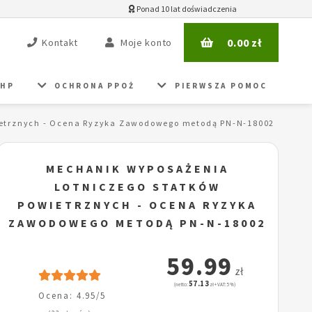
Ponad 10 lat doświadczenia
0.00
zł
Kontakt
Moje konto
BHP
OCHRONA PPOŻ
PIERWSZA POMOC
ietrznych - Ocena Ryzyka Zawodowego metodą PN-N-18002
MECHANIK WYPOSAŻENIA
LOTNICZEGO STATKÓW
POWIETRZNYCH - OCENA RYZYKA
ZAWODOWEGO METODĄ PN-N-18002
59.99
zł
57.13
(netto:
zł + VAT: 5%)
Ocena: 4.95/5