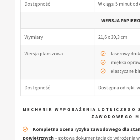
Dostępność
W ciągu 5 minut od
WERSJA PAPIERO
Wymiary
21,6 x 30,3 cm
Wersja planszowa
laserowy druk
miękka opra
elastyczne b
Dostępność
Dostępna od ręki, w
MECHANIK WYPOSAŻENIA LOTNICZEGO 
ZAWODOWEGO M
Kompletna ocena ryzyka zawodowego dla stan
powietrznych
– gotowa dokumentacja do wdrożenia w 