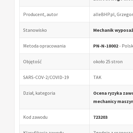
Producent, autor
alleBHP.pl, Grzego
Stanowisko
Mechanik wyposaż
Metoda opracowania
PN-N-18002
- Pols
Objętość
około 25 stron
SARS-COV-2/COVID-19
TAK
Dział, kategoria
Ocena ryzyka zaw
mechanicy maszyn 
Kod zawodu
723203
Klasyfikacja zawodu
Zgodnie z rozporząd