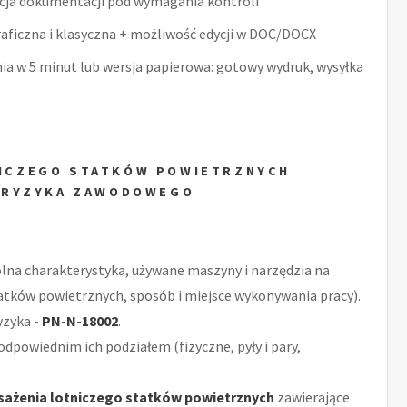
acja dokumentacji pod wymagania kontroli
raficzna i klasyczna + możliwość edycji w DOC/DOCX
nia w 5 minut lub wersja papierowa: gotowy wydruk, wysyłka
NICZEGO STATKÓW POWIETRZNYCH
 RYZYKA ZAWODOWEGO
ólna charakterystyka, używane maszyny i narzędzia na
atków powietrznych, sposób i miejsce wykonywania pracy).
yzyka -
PN-N-18002
.
odpowiednim ich podziałem (fizyczne, pyły i pary,
ażenia lotniczego statków powietrznych
zawierające