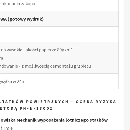
 dokonania zakupu
WA (gotowy wydruk)
2
 na wysokiej jakości papierze 80g/m
wa
indowanie - z możliwością demontażu grzbietu
ysyłka w 24h
STATKÓW POWIETRZNYCH - OCENA RYZYKA
ETODĄ PN-N-18002
owiska Mechanik wyposażenia lotniczego statków
firmie