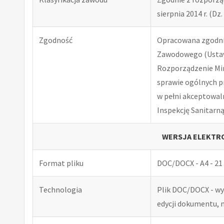
sierpnia 2014 r. (Dz. 
Zgodność
Opracowana zgodnie
Zawodowego (Ustawa
Rozporządzenie Minis
sprawie ogólnych p
w pełni akceptowal
Inspekcję Sanitarną
WERSJA ELEKTRO
Format pliku
DOC/DOCX - A4 - 21 
Technologia
Plik DOC/DOCX - w
edycji dokumentu, 