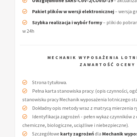
Uwzględnione SARS-CoV-2/COVID-19
– aktualiz
Pakiet plików w wersji elektronicznej
– wersja g
Szybka realizacja i wybór formy
– pliki do pobra
w 24h
MECHANIK WYPOSAŻENIA LOT
ZAWARTOŚĆ OCENY
Strona tytułowa.
Pełna karta stanowiska pracy: (opis czynności, og
stanowisku pracy Mechanik wyposażenia lotniczego st
Dokładny opis metody wraz z matrycą mierzenia r
Identyfikacja zagrożeń - pełen wykaz czynników z 
chemiczne, biologiczne, uciążliwe i niebezpieczne).
Szczegółowe
karty zagrożeń
dla
Mechanik wypos