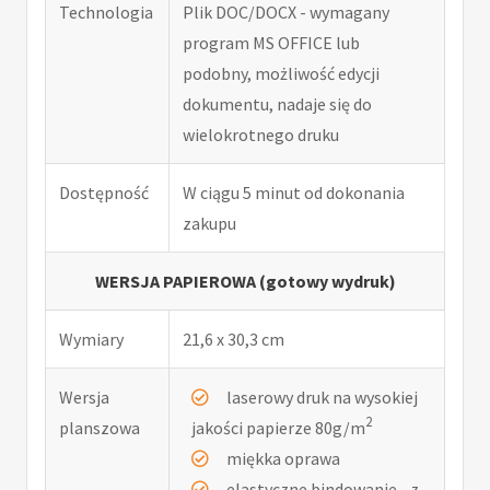
Technologia
Plik DOC/DOCX - wymagany
program MS OFFICE lub
podobny, możliwość edycji
dokumentu, nadaje się do
wielokrotnego druku
Dostępność
W ciągu 5 minut od dokonania
zakupu
WERSJA PAPIEROWA (gotowy wydruk)
Wymiary
21,6 x 30,3 cm
Wersja
laserowy druk na wysokiej
2
planszowa
jakości papierze 80g/m
miękka oprawa
elastyczne bindowanie - z