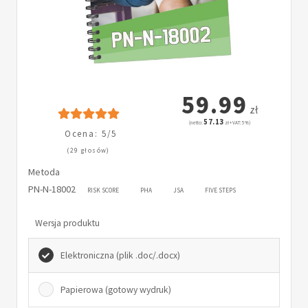
59.99
zł
57.13
(netto:
zł + VAT: 5%)
Ocena: 5/5
(29 głosów)
Metoda
PN-N-18002
RISK SCORE
PHA
JSA
FIVE STEPS
Wersja produktu
Elektroniczna (plik .doc/.docx)
Papierowa (gotowy wydruk)