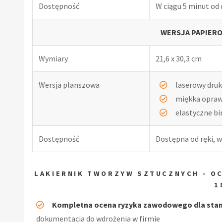
Dostępność
W ciągu 5 minut od
WERSJA PAPIERO
Wymiary
21,6 x 30,3 cm
Wersja planszowa
laserowy druk
miękka opra
elastyczne b
Dostępność
Dostępna od ręki, w
LAKIERNIK TWORZYW SZTUCZNYCH - O
1
Kompletna ocena ryzyka zawodowego dla stan
dokumentacja do wdrożenia w firmie