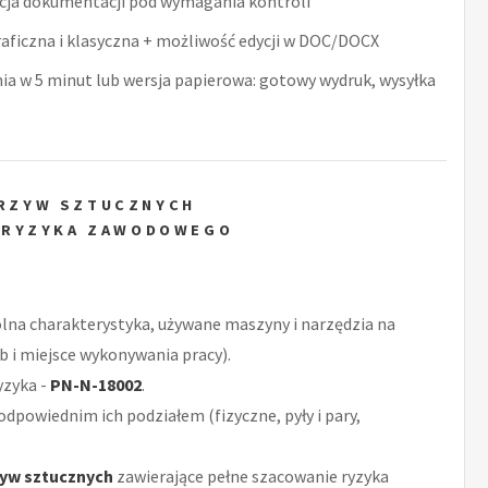
acja dokumentacji pod wymagania kontroli
raficzna i klasyczna + możliwość edycji w DOC/DOCX
nia w 5 minut lub wersja papierowa: gotowy wydruk, wysyłka
ORZYW SZTUCZNYCH
 RYZYKA ZAWODOWEGO
ólna charakterystyka, używane maszyny i narzędzia na
 i miejsce wykonywania pracy).
yzyka -
PN-N-18002
.
odpowiednim ich podziałem (fizyczne, pyły i pary,
zyw sztucznych
zawierające pełne szacowanie ryzyka