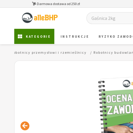
Darmowa dostawa od 250 zł
KATEGORIE
INSTRUKCJE
RYZYKO ZAWO
...
Robotnicy przemysłowi i rzemieślnicy
Robotnicy budowlan