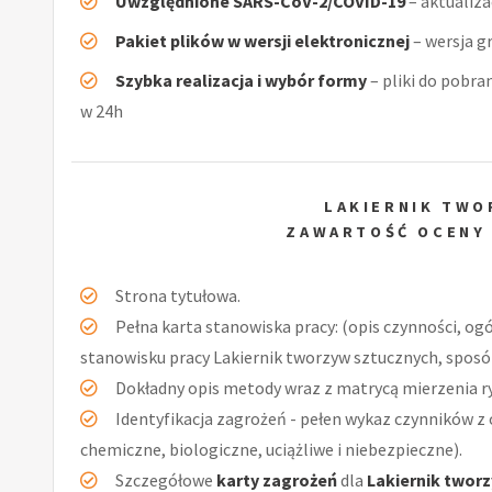
Uwzględnione SARS-CoV-2/COVID-19
– aktualiz
Pakiet plików w wersji elektronicznej
– wersja g
Szybka realizacja i wybór formy
– pliki do pobra
w 24h
LAKIERNIK TW
ZAWARTOŚĆ OCENY
Strona tytułowa.
Pełna karta stanowiska pracy: (opis czynności, og
stanowisku pracy Lakiernik tworzyw sztucznych, sposób
Dokładny opis metody wraz z matrycą mierzenia r
Identyfikacja zagrożeń - pełen wykaz czynników z 
chemiczne, biologiczne, uciążliwe i niebezpieczne).
Szczegółowe
karty zagrożeń
dla
Lakiernik twor