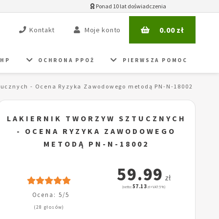
Ponad 10 lat doświadczenia
0.00
zł
Kontakt
Moje konto
BHP
OCHRONA PPOŻ
PIERWSZA POMOC
ztucznych - Ocena Ryzyka Zawodowego metodą PN-N-18002
LAKIERNIK TWORZYW SZTUCZNYCH
- OCENA RYZYKA ZAWODOWEGO
METODĄ PN-N-18002
59.99
zł
57.13
(netto:
zł + VAT: 5%)
Ocena: 5/5
(28 głosów)