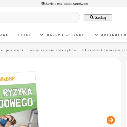
Szybka realizacja zamówień
Szukaj
DOWE
ZNAKI
HACCP I GHP/GMP
ARTYKUŁY 
i i pokrewni (z wyłączeniem elektryków)
Lakiernik tworzyw s