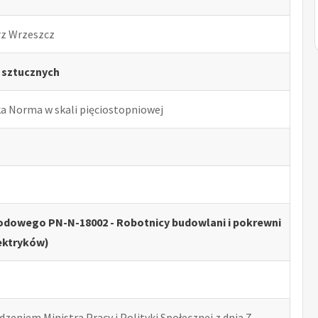
rz Wrzeszcz
 sztucznych
ka Norma w skali pięciostopniowej
odowego PN-N-18002 - Robotnicy budowlani i pokrewni
ektryków)
zeniem Ministra Pracy i Polityki Społecznej z dnia 7