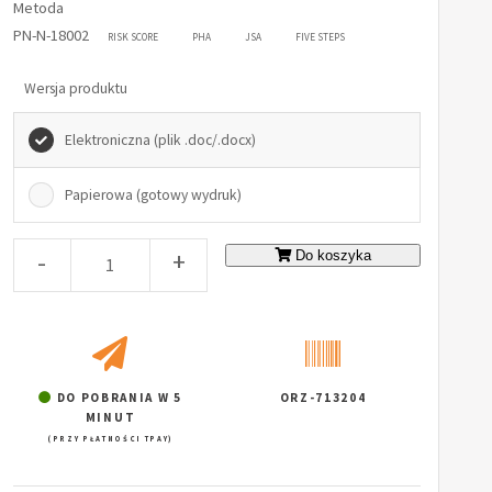
Metoda
PN-N-18002
RISK SCORE
PHA
JSA
FIVE STEPS
Wersja produktu
Elektroniczna (plik .doc/.docx)
Papierowa (gotowy wydruk)
-
+
Do koszyka
DO POBRANIA W 5
ORZ-713204
MINUT
(PRZY PŁATNOŚCI TPAY)