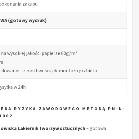
 dokonania zakupu
WA (gotowy wydruk)
2
 na wysokiej jakości papierze 80g/m
wa
indowanie - z możliwością demontażu grzbietu
ysyłka w 24h
CENA RYZYKA ZAWODOWEGO METODĄ PN-N-
8002
owiska Lakiernik tworzyw sztucznych
– gotowa