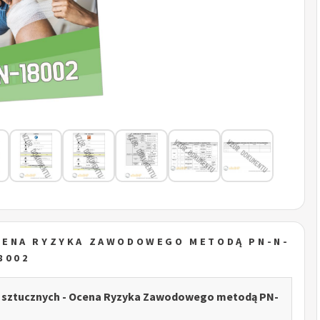
CENA RYZYKA ZAWODOWEGO METODĄ PN-N-
8002
w sztucznych - Ocena Ryzyka Zawodowego metodą PN-