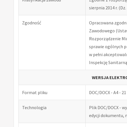
sierpnia 2014 r. (Dz. 
Zgodność
Opracowana zgodnie
Zawodowego (Ustawa
Rozporządzenie Minis
sprawie ogólnych p
w pełni akceptowal
Inspekcję Sanitarną
WERSJA ELEKTRO
Format pliku
DOC/DOCX - A4 - 21 
Technologia
Plik DOC/DOCX - w
edycji dokumentu, 