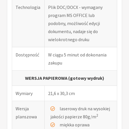
Technologia
Plik DOC/DOCX - wymagany
program MS OFFICE lub
podobny, możliwość edycji
dokumentu, nadaje się do
wielokrotnego druku
Dostępność
W ciągu 5 minut od dokonania
zakupu
WERSJA PAPIEROWA (gotowy wydruk)
Wymiary
21,6 x 30,3 cm
Wersja
laserowy druk na wysokiej
2
planszowa
jakości papierze 80g/m
miękka oprawa