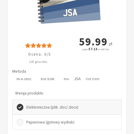
59.99
zł
57.13
(netto:
zł + VAT: 5%)
Ocena: 5/5
(28 głosów)
Metoda
JSA
PN-N-18002
RISK SCORE
PHA
FIVE STEPS
Wersja produktu
Elektroniczna (plik .doc/.docx)
Papierowa (gotowy wydruk)