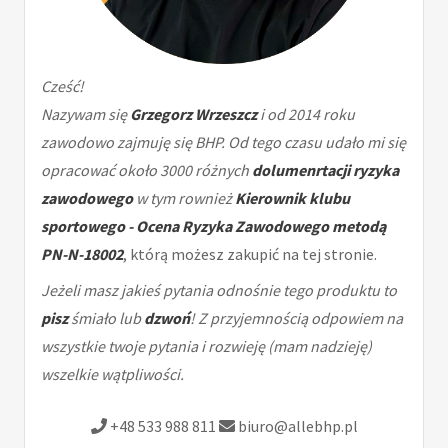
Cześć!
Nazywam się
Grzegorz Wrzeszcz
i od 2014 roku
zawodowo zajmuję się BHP. Od tego czasu udało mi się
opracować około 3000 różnych
dolumenrtacji ryzyka
zawodowego
w tym rownież
Kierownik klubu
sportowego - Ocena Ryzyka Zawodowego metodą
PN-N-18002
, którą możesz zakupić na tej stronie.
Jeżeli masz jakieś pytania odnośnie tego produktu to
pisz
śmiało lub
dzwoń
! Z przyjemnością odpowiem na
wszystkie twoje pytania i rozwieję (mam nadzieję)
wszelkie wątpliwości.
+48 533 988 811
biuro@allebhp.pl