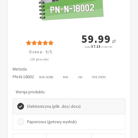
59.99
zł
57.13
(netto:
zł + VAT: 5%)
Ocena: 5/5
(29 głosów)
Metoda
PN-N-18002
RISK SCORE
PHA
JSA
FIVE STEPS
Wersja produktu
Elektroniczna (plik .doc/.docx)
Papierowa (gotowy wydruk)