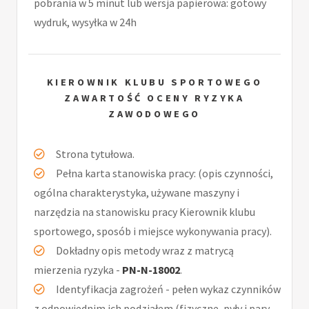
pobrania w 5 minut lub wersja papierowa: gotowy
wydruk, wysyłka w 24h
KIEROWNIK KLUBU SPORTOWEGO
ZAWARTOŚĆ OCENY RYZYKA
ZAWODOWEGO
Strona tytułowa.
Pełna karta stanowiska pracy: (opis czynności,
ogólna charakterystyka, używane maszyny i
narzędzia na stanowisku pracy Kierownik klubu
sportowego, sposób i miejsce wykonywania pracy).
Dokładny opis metody wraz z matrycą
mierzenia ryzyka -
PN-N-18002
.
Identyfikacja zagrożeń - pełen wykaz czynników
z odpowiednim ich podziałem (fizyczne, pyły i pary,